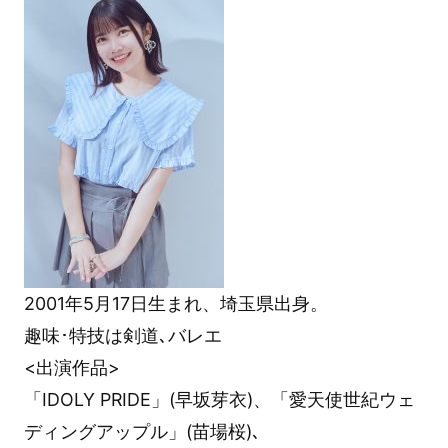
2001年5月17日生まれ、埼玉県出身。
趣味･特技は剣道､バレエ
<出演作品>
「IDOLY PRIDE」(早坂芽衣)、「愛天使世紀ウェ
ディングアップル」(苗場桜)､