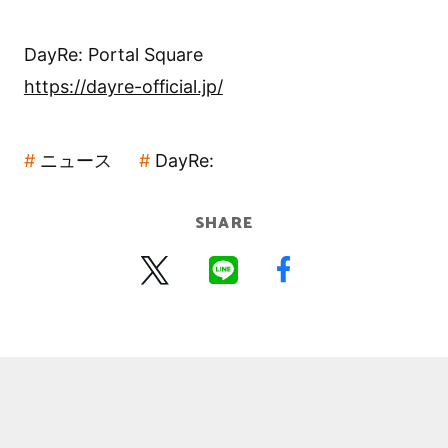
DayRe: Portal Square
https://dayre-official.jp/
ニュース
DayRe:
SHARE