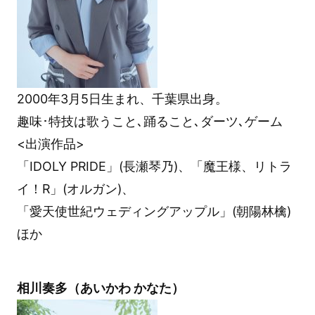
2000年3月5日生まれ、千葉県出身。
趣味･特技は歌うこと､踊ること､ダーツ､ゲーム
<出演作品>
「IDOLY PRIDE」(長瀬琴乃)、「魔王様、リトラ
イ！R」(オルガン)、
「愛天使世紀ウェディングアップル」(朝陽林檎)
ほか
相川奏多（あいかわ かなた）