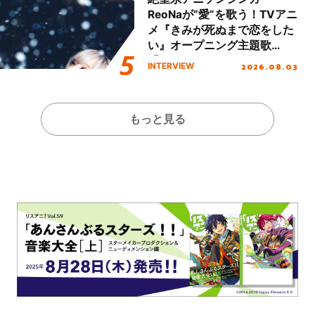
ReoNaが“愛”を歌う！TVアニ
メ『きみが死ぬまで恋をした
い』オープニング主題歌
「Amore」インタビュー
2026.08.03
INTERVIEW
もっと見る