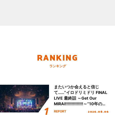
RANKING
ランキング
またいつか会えると信じ
て……“イロドリミドリ FINAL
LIVE 最終話 ～Get Our
MIRAI!!!!!!!!!!!!!!～”10年の活
動を経てファイナルを迎える
2026.08.06
REPORT