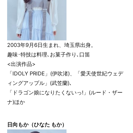
2003年9月6日生まれ、埼玉県出身。
趣味･特技は料理､お菓子作り､口笛
<出演作品>
「IDOLY PRIDE」(伊吹渚)、「愛天使世紀ウェデ
ィングアップル」(武笠蘭)､
「ドラゴン娘になりたくないっ!」(ルード・ザー
ナ)ほか
日向もか（ひなた もか）