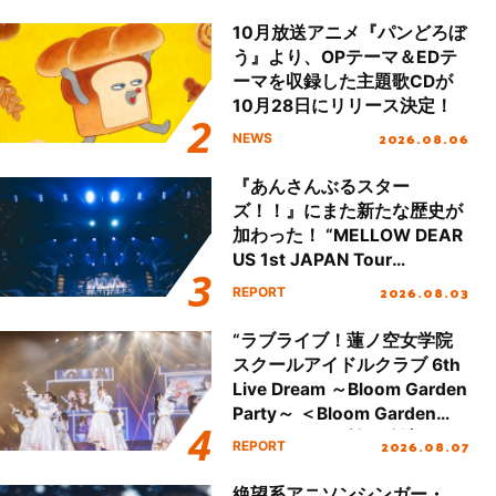
本公演をレポート
10月放送アニメ『パンどろぼ
う』より、OPテーマ＆EDテ
ーマを収録した主題歌CDが
10月28日にリリース決定！
2026.08.06
NEWS
『あんさんぶるスター
ズ！！』にまた新たな歴史が
加わった！ “MELLOW DEAR
US 1st JAPAN Tour
Final「NICE to meet YOU
2026.08.03
REPORT
!!」Dear 横浜BUNTAI”をレポ
ート!!
“ラブライブ！蓮ノ空女学院
スクールアイドルクラブ 6th
Live Dream ～Bloom Garden
Party～ ＜Bloom Garden
Party Stage／埼玉公演＞”
2026.08.07
REPORT
Day.1レポート！
絶望系アニソンシンガー・