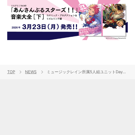
TOP
NEWS
ミュージックレイン所属5人組ユニットDayRe:始動！デビュー曲「DeaRy Days!」5/7(水)デジタルリリース決定