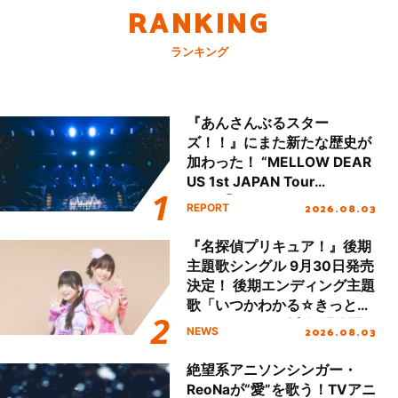
RANKING
ランキング
『あんさんぶるスター
ズ！！』にまた新たな歴史が
加わった！ “MELLOW DEAR
US 1st JAPAN Tour
Final「NICE to meet YOU
2026.08.03
REPORT
!!」Dear 横浜BUNTAI”をレポ
ート!!
『名探偵プリキュア！』後期
主題歌シングル 9月30日発売
決定！ 後期エンディング主題
歌「いつかわかる☆きっとあ
える」TVサイズ先行配信開
2026.08.03
NEWS
始！
絶望系アニソンシンガー・
ReoNaが“愛”を歌う！TVアニ