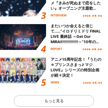
メ『きみが死ぬまで恋をした
い』オープニング主題歌
「Amore」インタビュー
2026.08.03
INTERVIEW
またいつか会えると信じ
て……“イロドリミドリ FINAL
LIVE 最終話 ～Get Our
MIRAI!!!!!!!!!!!!!!～”10年の活
動を経てファイナルを迎える
2026.08.06
REPORT
本公演をレポート
アニメ15周年記念！『うたの
☆プリンスさまっ♪ マジ
LOVE』シリーズの特別企画
が続々決定！
2026.08.01
NEWS
もっと見る