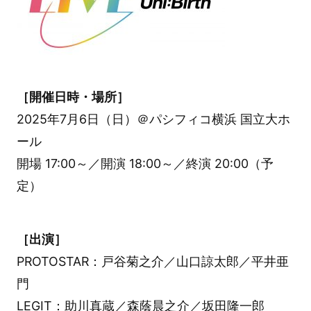
［開催日時・場所］
2025年7月6日（日）＠パシフィコ横浜 国立大ホ
ール
開場 17:00～／開演 18:00～／終演 20:00（予
定）
［出演］
PROTOSTAR：戸谷菊之介／山口諒太郎／平井亜
門
LEGIT：助川真蔵／森蔭晨之介／坂田隆一郎