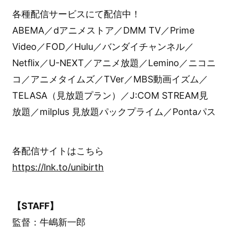
各種配信サービスにて配信中！
ABEMA／dアニメストア／DMM TV／Prime
Video／FOD／Hulu／バンダイチャンネル／
Netflix／U-NEXT／アニメ放題／Lemino／ニコニ
コ／アニメタイムズ／TVer／MBS動画イズム／
TELASA（見放題プラン）／J:COM STREAM見
放題／milplus 見放題パックプライム／Pontaパス
各配信サイトはこちら
https://lnk.to/unibirth
【STAFF】
監督：牛嶋新一郎