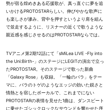
勢が宿る煌めきある応援歌が、真っ直ぐに夢を追
いかけるPROTOSTARらしい。伸びやかな歌声に
も楽しさが滲み、背中を押すというより肩を組ん
で並走するように、リスナーの近くで歌うような
親近感を感じさせるのはPROTOSTARならでは。
TVアニメ第2期12話にて「sMiLea LIVE -Fly into
the Uni:Birth-」のステージにLEGITの演出で立っ
たPROTOSTAR。そのステージで歌った新曲
「Galaxy Rose」も収録。「一輪のバラ」をテー
マに、バラのトゲのようなエッジの効いた鋭さと
情熱とを宿したボーカルで、これまでにない
PROTOSTARの表情を見せた1曲は、ダンスビート
に乗せたゴシックロックなサウンドを響かせた序