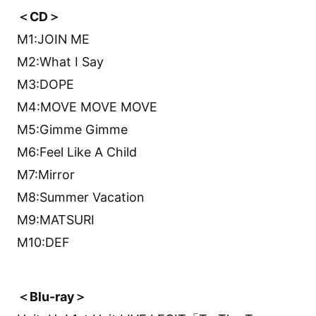
＜CD＞
M1:JOIN ME
M2:What I Say
M3:DOPE
M4:MOVE MOVE MOVE
M5:Gimme Gimme
M6:Feel Like A Child
M7:Mirror
M8:Summer Vacation
M9:MATSURI
M10:DEF
＜Blu-ray＞