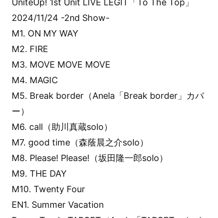
UniteUp! 1st Unit LIVE LEGIT「To The Top」
2024/11/24 -2nd Show-
M1. ON MY WAY
M2. FIRE
M3. MOVE MOVE MOVE
M4. MAGIC
M5. Break border（Anela「Break border」カバ
ー）
M6. call（助川真蔵solo）
M7. good time（森蔭晨之介solo）
M8. Please! Please!（坂田隆一郎solo）
M9. THE DAY
M10. Twenty Four
EN1. Summer Vacation