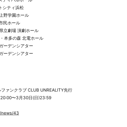
アクトシティ浜松
広島 上野学園ホール
福岡市⺠ホール
 熊本県⽴劇場 演劇ホール
 ⾦沢・本多の森 北電ホール
 東京ガーデンシアター
 東京ガーデンシアター
ンクラブ CLUB UNREALITY先⾏
0:00〜3⽉30⽇(⽇)23:59
om/news/43