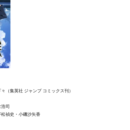
々（集英社 ジャンプ コミックス刊）
古浩司
平松禎史・小磯沙矢香