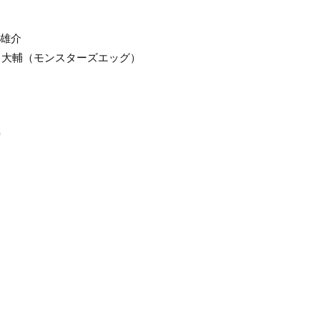
輪雄介
川大輔（モンスターズエッグ）
り