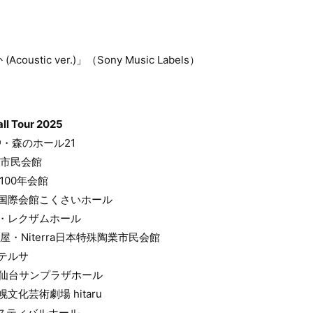
stic ver.)」（Sony Music Labels）
 Tour 2025
松⼾・森のホール21
倉敷市⺠会館
ら100年会館
 神⼾国際会館こくさいホール
 ⾼松・レクザムホール
名古屋・Niterra⽇本特殊陶業市⺠会館
潟テルサ
宮城 仙台サンプラザホール
札幌⽂化芸術劇場 hitaru
 フェスティバルホール