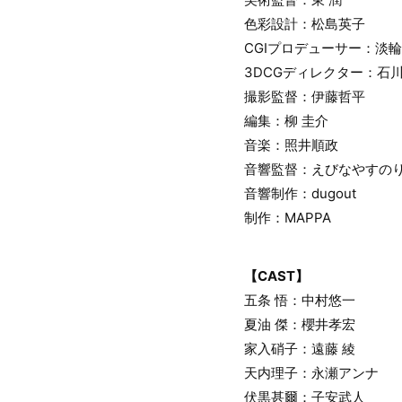
色彩設計：松島英子
CGIプロデューサー：淡
3DCGディレクター：石
撮影監督：伊藤哲平
編集：柳 圭介
音楽：照井順政
音響監督：えびなやすの
音響制作：dugout
制作：MAPPA
【CAST】
五条 悟：中村悠一
夏油 傑：櫻井孝宏
家入硝子：遠藤 綾
天内理子：永瀬アンナ
伏黒甚爾：子安武人