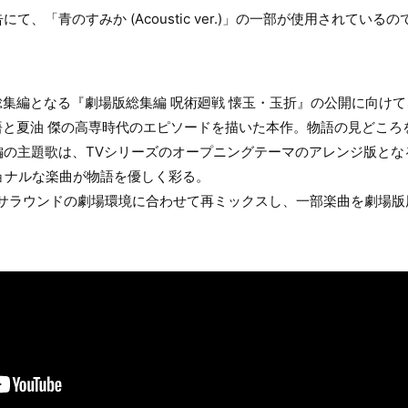
て、「青のすみか (Acoustic ver.)」の一部が使用されてい
総集編となる『劇場版総集編 呪術廻戦 懐玉・玉折』の公開に向け
条 悟と夏油 傑の高専時代のエピソードを描いた本作。物語の見どこ
の主題歌は、TVシリーズのオープニングテーマのアレンジ版となる「青
ショナルな楽曲が物語を優しく彩る。
chサラウンドの劇場環境に合わせて再ミックスし、一部楽曲を劇場