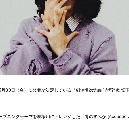
年5月30日（金）に公開が決定している『劇場版総集編 呪術廻戦 
ニングテーマを劇場用にアレンジした「青のすみか (Acoustic ve