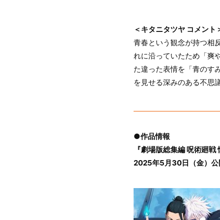
＜キタニタツヤ コメント
青春という観念が持つ相
れに沿っていたため「爽
た違った表情を「青のす
を見せる深みのある不思
●作品情報
『劇場版総集編 呪術廻戦
2025年5月30日（金）