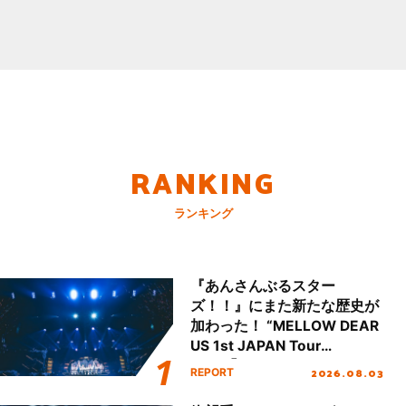
RANKING
ランキング
『あんさんぶるスター
ズ！！』にまた新たな歴史が
加わった！ “MELLOW DEAR
US 1st JAPAN Tour
Final「NICE to meet YOU
2026.08.03
REPORT
!!」Dear 横浜BUNTAI”をレポ
ート!!