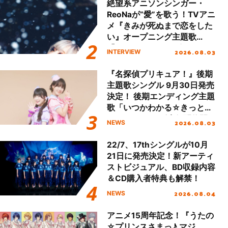
絶望系アニソンシンガー・
ReoNaが“愛”を歌う！TVアニ
メ『きみが死ぬまで恋をした
い』オープニング主題歌
「Amore」インタビュー
2026.08.03
INTERVIEW
『名探偵プリキュア！』後期
主題歌シングル 9月30日発売
決定！ 後期エンディング主題
歌「いつかわかる☆きっとあ
える」TVサイズ先行配信開
2026.08.03
NEWS
始！
22/7、17thシングルが10月
21日に発売決定！新アーティ
ストビジュアル、BD収録内容
＆CD購入者特典も解禁！
2026.08.04
NEWS
アニメ15周年記念！『うたの
☆プリンスさまっ♪ マジ