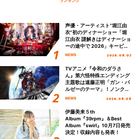
ランキング
声優・アーティスト“堀江由
衣”初のディナーショー「堀
江由衣 謎解きはディナーショ
ーの途中で 2026」キービジ
ュアル＆グッズラインナップ
2026.08.07
NEWS
が公開！
TVアニメ『令和のダラさ
ん』第六怪特殊エンディング
主題歌は遠藤正明「ガン・バ
ルゼーのテーマ」！ノンクレ
ジットエンディング映像も公
2026.08.08
NEWS
開！
伊藤美来５th
Album『39rpm』＆Best
Album『swirl』10月7日発売
決定！収録内容も発表！