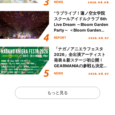
2026.08.08
NEWS
“ラブライブ！蓮ノ空女学院
スクールアイドルクラブ 6th
Live Dream ～Bloom Garden
Party～ ＜Bloom Garden
Party Stage／埼玉公演＞”
2026.08.07
REPORT
Day.2レポート！
「ナガノアニエラフェスタ
2026」全出演アーティスト
発表＆新ステージ初公開！
GEARMANIAの参戦も決定
し、初となる第3ステージの
2026.08.07
NEWS
全貌が明らかに！
もっと見る