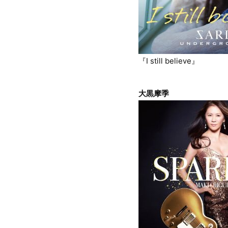
『I still believe』
大黒摩季