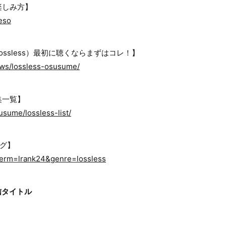
楽しみ方】
reso
ssless）最初に聴くならまずはコレ！】
news/lossless-osusume/
集一覧】
susume/lossless-list/
ング】
?term=lrank24&genre=lossless
信タイトル