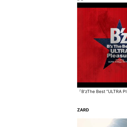
『B’zThe Best “ULTRA P
ZARD