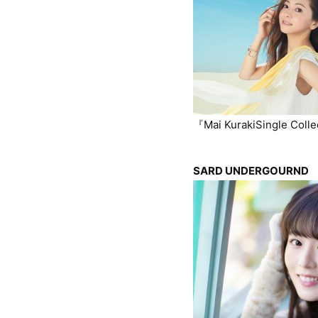
『Mai KurakiSingle Coll
SARD UNDERGOURND