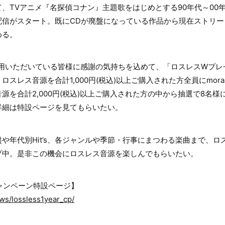
、TVアニメ『名探偵コナン』主題歌をはじめとする90年代～00
配信がスタート。既にCDが廃盤になっている作品から現在ストリー
める。
利用いただいている皆様に感謝の気持ちを込めて、「ロスレスWプ
スレス音源を合計1,000円(税込)以上ご購入された方全員にmora
源を合計2,000円(税込)以上ご購入された方の中から抽選で8名
詳細は特設ページを見てもらいたい。
T盤や年代別Hit’s、各ジャンルや季節・行事にまつわる楽曲まで、
プ中。是非この機会にロスレス音源を楽しんでもらいたい。
キャンペーン特設ページ】
ews/lossless1year_cp/