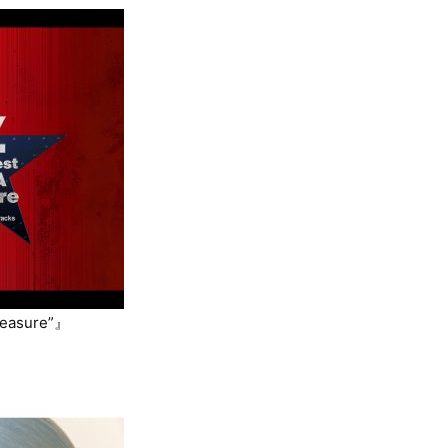
leasure”』