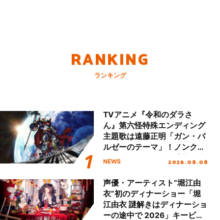
RANKING
ランキング
TVアニメ『令和のダラさ
ん』第六怪特殊エンディング
主題歌は遠藤正明「ガン・バ
ルゼーのテーマ」！ノンクレ
ジットエンディング映像も公
2026.08.08
NEWS
開！
声優・アーティスト“堀江由
衣”初のディナーショー「堀
江由衣 謎解きはディナーショ
ーの途中で 2026」キービジ