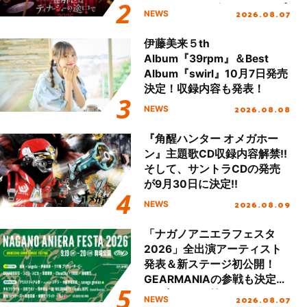
ュアル＆グッズラインナップ
2026.08.07
NEWS
が公開！
伊藤美来５th
Album『39rpm』＆Best
Album『swirl』10月7日発売
決定！収録内容も発表！
2026.08.08
NEWS
『角醒ハンター オメガホー
ン』主題歌CD収録内容解禁!!
そして、サントラCDの発売
が9月30日に決定!!
2026.08.09
NEWS
「ナガノアニエラフェスタ
2026」全出演アーティスト
発表＆新ステージ初公開！
GEARMANIAの参戦も決定
し、初となる第3ステージの
2026.08.07
NEWS