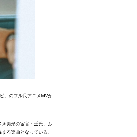
ピ」のフル尺アニメMVが
多き美形の宦官・壬氏、ふ
温まる楽曲となっている。