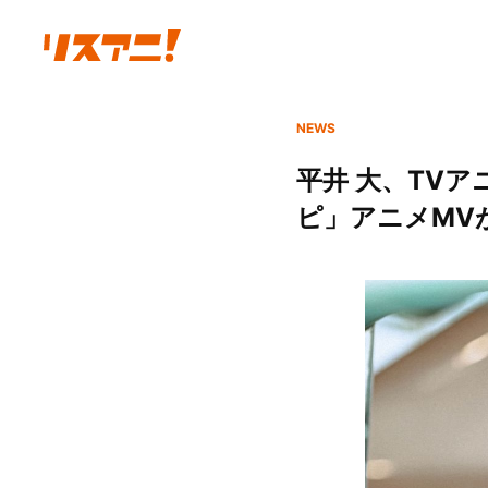
NEWS
平井 大、TV
ピ」アニメMV