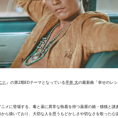
ごと
』の第2期EDテーマとなっている
平井 大
の最新曲「幸せのレシ
アニメに登場する、毒と薬に異常な執着を持つ薬屋の娘・猫猫と謎
線から描いており、大切な人を思うもどかしさや切なさを歌った心