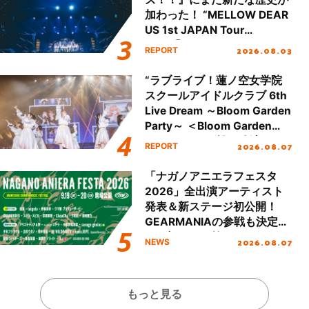
加わった！ “MELLOW DEAR
US 1st JAPAN Tour
Final「NICE to meet YOU
2026.08.03
REPORT
!!」Dear 横浜BUNTAI”をレポ
ート!!
“ラブライブ！蓮ノ空女学院
スクールアイドルクラブ 6th
Live Dream ～Bloom Garden
Party～ ＜Bloom Garden
Party Stage／埼玉公演＞”
2026.08.07
REPORT
Day.1レポート！
「ナガノアニエラフェスタ
2026」全出演アーティスト
発表＆新ステージ初公開！
GEARMANIAの参戦も決定
し、初となる第3ステージの
2026.08.07
NEWS
全貌が明らかに！
もっと見る