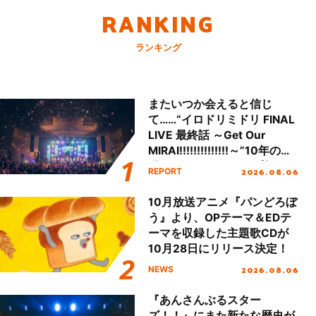
RANKING
ランキング
またいつか会えると信じ
て……“イロドリミドリ FINAL
LIVE 最終話 ～Get Our
MIRAI!!!!!!!!!!!!!!～”10年の活
動を経てファイナルを迎える
2026.08.06
REPORT
本公演をレポート
10月放送アニメ『パンどろぼ
う』より、OPテーマ＆EDテ
ーマを収録した主題歌CDが
10月28日にリリース決定！
2026.08.06
NEWS
『あんさんぶるスター
ズ！！』にまた新たな歴史が