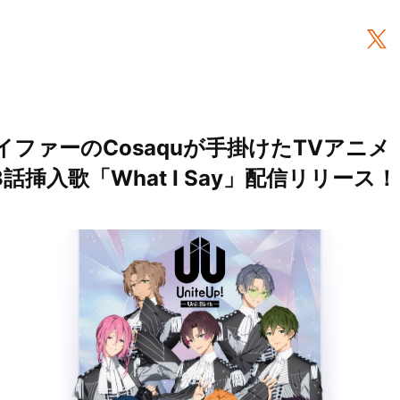
イファーのCosaquが手掛けたTVアニメ『Un
』第3話挿入歌「What I Say」配信リリース！