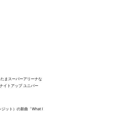
いたまスーパーアリーナな
ミ：ユナイトアップ ユニバー
：レジット）の新曲「What I