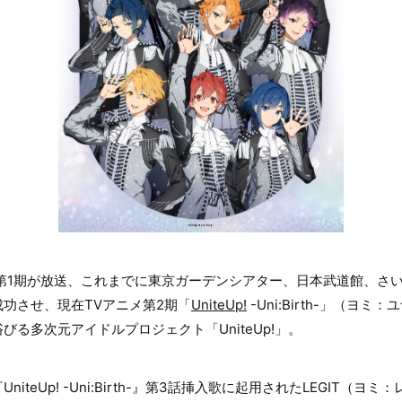
ニメ第1期が放送、これまでに東京ガーデンシアター、日本武道館、さ
功させ、現在TVアニメ第2期「
UniteUp!
-Uni:Birth-」（ヨ
る多次元アイドルプロジェクト「UniteUp!」。
niteUp! -Uni:Birth-』第3話挿入歌に起用されたLEGIT（ヨミ