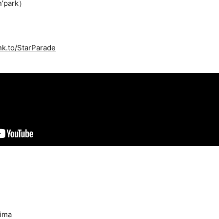
park）
k.to/StarParade
ima