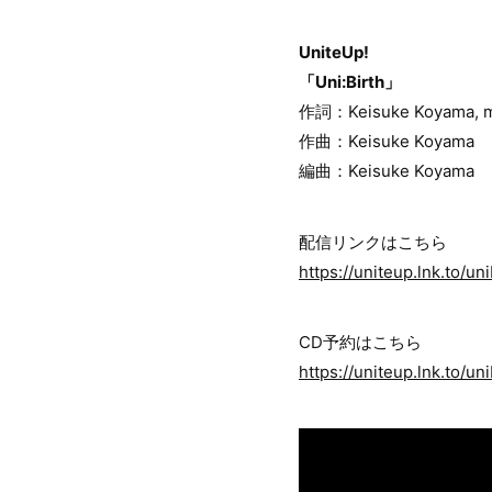
UniteUp!
「Uni:Birth」
作詞：Keisuke Koyama, m
作曲：Keisuke Koyama
編曲：Keisuke Koyama
配信リンクはこちら
https://uniteup.lnk.to/uni
CD予約はこちら
https://uniteup.lnk.to/un