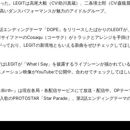
った。LEGITは高尾大毅（CV:助川真蔵）、二条瑛士郎（CV:森蔭
る高いダンスパフォーマンスが魅力のアイドルグループ。
2話エンディングテーマ「DOPE」をリリースしたばかりのLEGIT
」は梅田サイファーのCosaqu（コーサク）がトラックとアレンジを手掛
がっており、LEGITの新境地ともいえる新曲をぜひチェックしてほ
はLEGITが「What I Say」を披露するライブシーンが描かれて
メーション映像がYouTubeで公開中。合わせてチェックしてほし
-Uni:Birth-』は現在各局・各配信サービスにて放送・配信中。OPテーマ
話挿入歌のPROTOSTAR「Star Parade」、第2話エンディングテーマ