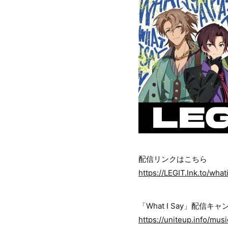
配信リンクはこちら
https://LEGIT.lnk.to/what
「What I Say」配信
https://uniteup.info/mus