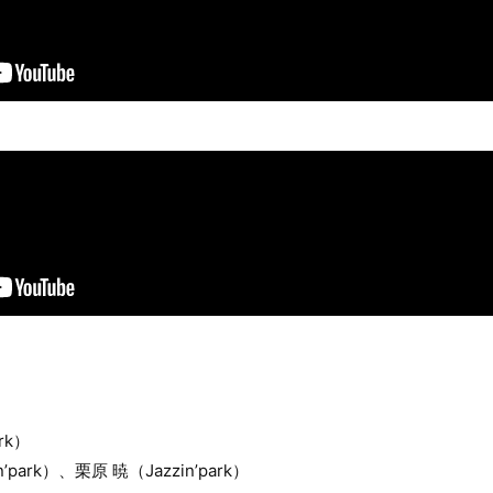
rk）
ark）、栗原 暁（Jazzin’park）