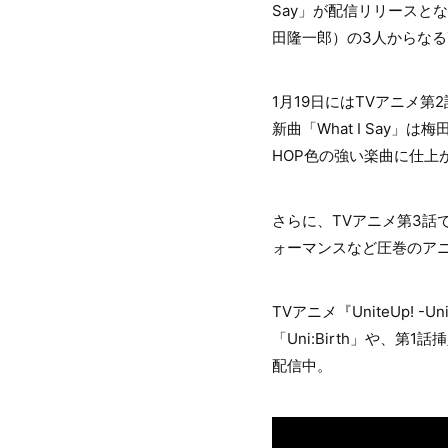
Say」が配信リリースとな
田隆一郎）の3人からな
1月19日にはTVアニメ第
新曲「What I Say
HOP色の強い楽曲に仕上
さらに、TVアニメ第3話で
ォーマンスなど圧巻のアニ
TVアニメ『UniteUp! 
「Uni:Birth」や、第1
配信中。