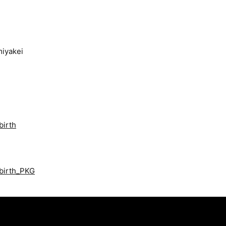
iyakei
birth
ibirth_PKG