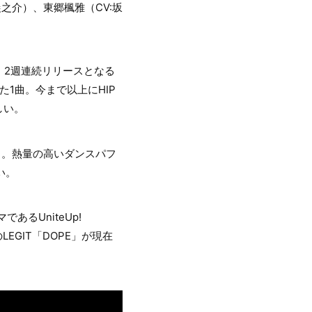
晨之介）、東郷楓雅（CV:坂
が、2週連続リリースとなる
けた1曲。今まで以上にHIP
しい。
いる。熱量の高いダンスパフ
い。
であるUniteUp!
のLEGIT「DOPE」が現在