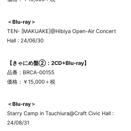
＜Blu-ray＞
TEN- [MAKUAKE]@Hibiya Open-Air Concert
Hall : 24/06/30
【きゃにめ盤②：2CD+Blu-ray】
品番：BRCA-00155
価格：￥15,000＋税
＜Blu-ray＞
Starry Camp in Tsuchiura@Craft Civic Hall :
24/08/31