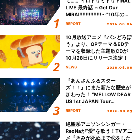
て……“イロドリミドリ FINAL
LIVE 最終話 ～Get Our
MIRAI!!!!!!!!!!!!!!～”10年の活
動を経てファイナルを迎える
2026.08.06
REPORT
本公演をレポート
10月放送アニメ『パンどろぼ
う』より、OPテーマ＆EDテ
ーマを収録した主題歌CDが
10月28日にリリース決定！
2026.08.06
NEWS
『あんさんぶるスター
ズ！！』にまた新たな歴史が
加わった！ “MELLOW DEAR
US 1st JAPAN Tour
Final「NICE to meet YOU
2026.08.03
REPORT
!!」Dear 横浜BUNTAI”をレポ
ート!!
絶望系アニソンシンガー・
ReoNaが“愛”を歌う！TVアニ
メ『きみが死ぬまで恋をした