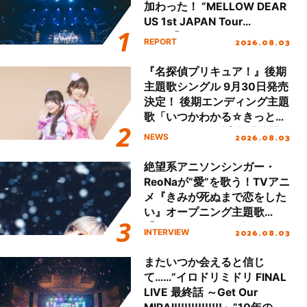
加わった！ “MELLOW DEAR
US 1st JAPAN Tour
Final「NICE to meet YOU
2026.08.03
REPORT
!!」Dear 横浜BUNTAI”をレポ
ート!!
『名探偵プリキュア！』後期
主題歌シングル 9月30日発売
決定！ 後期エンディング主題
歌「いつかわかる☆きっとあ
える」TVサイズ先行配信開
2026.08.03
NEWS
始！
絶望系アニソンシンガー・
ReoNaが“愛”を歌う！TVアニ
メ『きみが死ぬまで恋をした
い』オープニング主題歌
「Amore」インタビュー
2026.08.03
INTERVIEW
またいつか会えると信じ
て……“イロドリミドリ FINAL
LIVE 最終話 ～Get Our