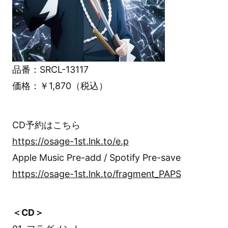
品番：SRCL-13117
価格：￥1,870（税込）
CD予約はこちら
https://osage-1st.lnk.to/e.p
Apple Music Pre-add / Spotify Pre-save
https://osage-1st.lnk.to/fragment_PAPS
＜CD＞