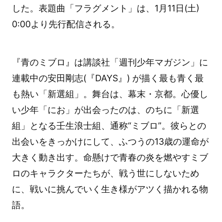
した。表題曲「フラグメント」は、1月11日(土)
0:00より先行配信される。
『青のミブロ』は講談社「週刊少年マガジン」に
連載中の安田剛志(『DAYS』) が描く最も青く最
も熱い「新選組」。舞台は、幕末・京都。心優し
い少年「にお」が出会ったのは、のちに「新選
組」となる壬生浪士組、通称“ミブロ”。彼らとの
出会いをきっかけにして、ふつうの13歳の運命が
大きく動き出す。命懸けで青春の炎を燃やすミブ
ロのキャラクターたちが、戦う世にしないため
に、戦いに挑んでいく生き様がアツく描かれる物
語。