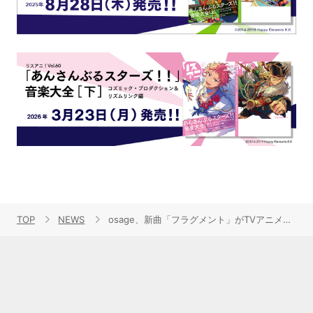
TOP
NEWS
osage、新曲「フラグメント」がTVアニメ『青のミブロ』第2クールEDテーマに決定！1月15日リリースMajor 1st EP『フラグメントe.p』ジャケット写真・収録内容が解禁！