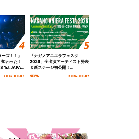
ターズ！！』
「ナガノアニエラフェスタ
が加わった！
2026」全出演アーティスト発表
S 1st JAPAN
＆新ステージ初公開！
 to meet YOU
GEARMANIAの参戦も決定し、
2026.08.03
2026.08.07
NEWS
NTAI”をレポー
初となる第3ステージの全貌が明
らかに！