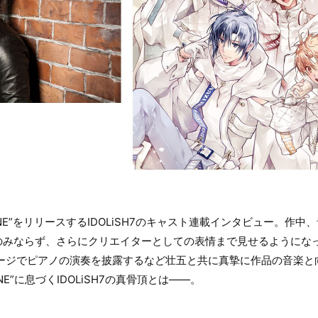
iNG TONE”をリリースするIDOLiSH7のキャスト連載インタビュー。
のみならず、さらにクリエイターとしての表情まで見せるようにな
テージでピアノの演奏を披露するなど壮五と共に真摯に作品の音楽と
ONE”に息づくIDOLiSH7の真骨頂とは――。