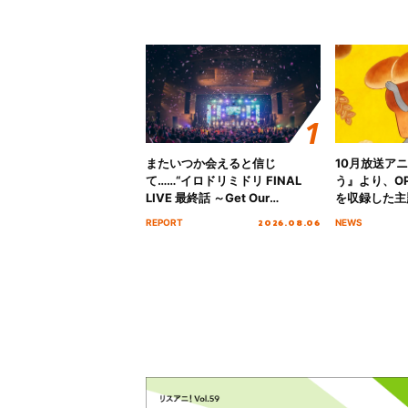
またいつか会えると信じ
10月放送ア
て……“イロドリミドリ FINAL
う』より、O
LIVE 最終話 ～Get Our
を収録した主題
MIRAI!!!!!!!!!!!!!!～”10年の活動
日にリリース
2026.08.06
REPORT
NEWS
を経てファイナルを迎える本公
演をレポート