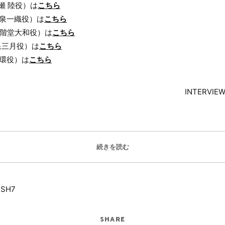
瀬 陸役）は
こちら
泉一織役）は
こちら
二階堂大和役）は
こちら
泉三月役）は
こちら
 環役）は
こちら
INTERVIE
続きを読む
iSH7
SHARE