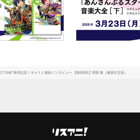
“LEADiNG TONE”発売記念！キャスト連続インタビュー 【第6回目】阿部 敦（逢坂壮五役）