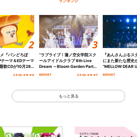
ランキング
ニメ『パンどろぼ
“ラブライブ！蓮ノ空女学院スク
『あんさんぶるス
Pテーマ＆EDテーマ
ールアイドルクラブ 6th Live
にまた新たな歴史
歌CDが10月28
Dream ～Bloom Garden Party
“MELLOW DEAR U
決定！
～ ＜Bloom Garden Party
Tour Final「NICE
2026.08.06
2026.08.07
REPORT
REPORT
Stage／埼玉公演＞” Day.1レポ
!!」Dear 横浜BU
ート！
ト!!
もっと見る