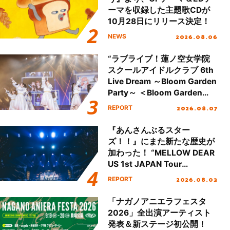
ーマを収録した主題歌CDが
10月28日にリリース決定！
2026.08.06
NEWS
“ラブライブ！蓮ノ空女学院
スクールアイドルクラブ 6th
Live Dream ～Bloom Garden
Party～ ＜Bloom Garden
Party Stage／埼玉公演＞”
2026.08.07
REPORT
Day.1レポート！
『あんさんぶるスター
ズ！！』にまた新たな歴史が
加わった！ “MELLOW DEAR
US 1st JAPAN Tour
Final「NICE to meet YOU
2026.08.03
REPORT
!!」Dear 横浜BUNTAI”をレポ
ート!!
「ナガノアニエラフェスタ
2026」全出演アーティスト
発表＆新ステージ初公開！