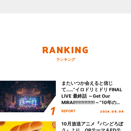
RANKING
ランキング
またいつか会えると信じ
て……“イロドリミドリ FINAL
LIVE 最終話 ～Get Our
MIRAI!!!!!!!!!!!!!!～”10年の活
動を経てファイナルを迎える
2026.08.06
REPORT
本公演をレポート
10月放送アニメ『パンどろぼ
う』より、OPテーマ＆EDテ