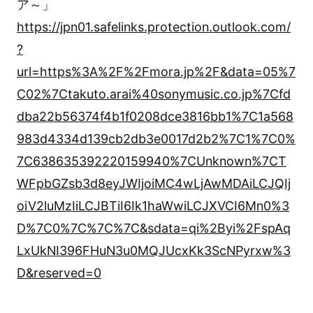
ア～」
https://jpn01.safelinks.protection.outlook.com/
?
url=https%3A%2F%2Fmora.jp%2F&data=05%7
C02%7Ctakuto.arai%40sonymusic.co.jp%7Cfd
dba22b56374f4b1f0208dce3816bb1%7C1a568
983d4334d139cb2db3e0017d2b2%7C1%7C0%
7C638635392220159940%7CUnknown%7CT
WFpbGZsb3d8eyJWIjoiMC4wLjAwMDAiLCJQIj
oiV2luMzIiLCJBTiI6Ik1haWwiLCJXVCI6Mn0%3
D%7C0%7C%7C%7C&sdata=qi%2Byi%2FspAq
LxUkNI396FHuN3u0MQJUcxKk3ScNPyrxw%3
D&reserved=0