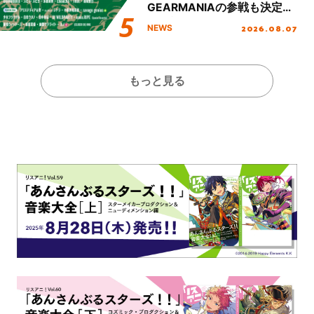
GEARMANIAの参戦も決定
し、初となる第3ステージの
2026.08.07
NEWS
全貌が明らかに！
もっと見る