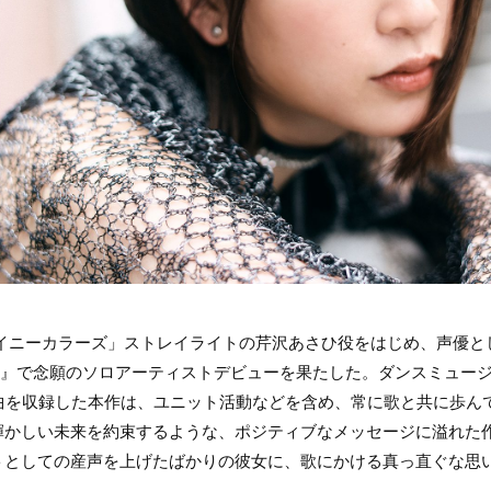
ャイニーカラーズ」ストレイライトの芹沢あさひ役をはじめ、声優と
rier』で念願のソロアーティストデビューを果たした。ダンスミュ
0曲を収録した本作は、ユニット活動などを含め、常に歌と共に歩ん
輝かしい未来を約束するような、ポジティブなメッセージに溢れた
トとしての産声を上げたばかりの彼女に、歌にかける真っ直ぐな思