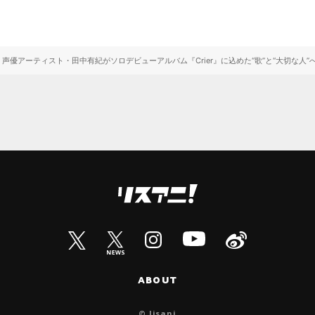
声優アーティスト・田中有紀がソロデビューアルバム『Crier』に込めた“歌”と“大切な人”
ABOUT
© lisani