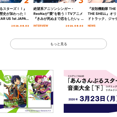
るスターズ！！』
絶望系アニソンシンガー・
『攻殻機動隊 THE G
歴史が加わった！
ReoNaが“愛”を歌う！TVアニメ
THE SHELL』
AR US 1st JAPAN
『きみが死ぬまで恋をしたい』
ドトラック、ジャ
NICE to meet YOU
オープニング主題歌「Amore」
収録楽曲を公開！
2026.08.03
2026.08.03
INTERVIEW
NEWS
横浜BUNTAI”をレポー
インタビュー
もっと見る