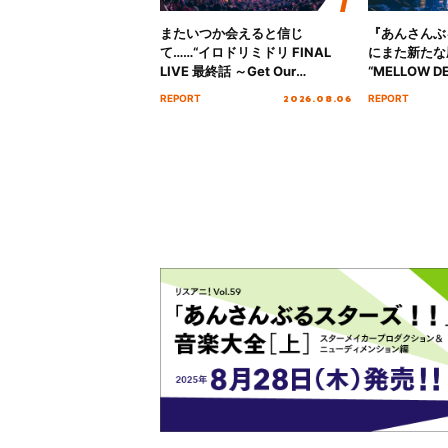
またいつか会えると信じ
『あんさんぶ
て……“イロドリミドリ FINAL
にまた新たな
LIVE 最終話 ～Get Our
“MELLOW DE
MIRAI!!!!!!!!!!!!!!～”10年の活動
Tour Final「
2026.08.06
REPORT
REPORT
を経てファイナルを迎える本公
!!」Dear 
演をレポート
ト!!