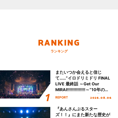
RANKING
ランキング
またいつか会えると信じ
て……“イロドリミドリ FINAL
LIVE 最終話 ～Get Our
MIRAI!!!!!!!!!!!!!!～”10年の活
動を経てファイナルを迎える
2026.08.06
REPORT
本公演をレポート
『あんさんぶるスター
ズ！！』にまた新たな歴史が