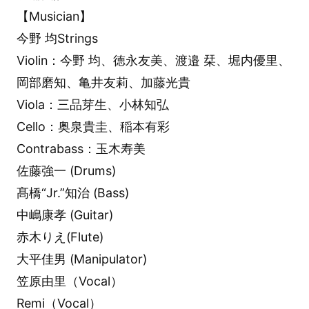
【Musician】
今野 均Strings
Violin：今野 均、徳永友美、渡邉 栞、堀内優里、
岡部磨知、⻲井友莉、加藤光貴
Viola：三品芽生、小林知弘
Cello：奥泉貴圭、稲本有彩
Contrabass：玉木寿美
佐藤強一 (Drums)
髙橋“Jr.”知治 (Bass)
中嶋康孝 (Guitar)
赤木りえ(Flute)
大平佳男 (Manipulator)
笠原由里（Vocal）
Remi（Vocal）