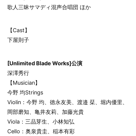
歌人三昧サマディ混声合唱団 ほか
【Cast】
下屋則子
[Unlimited Blade Works]公演
深澤秀行
【Musician】
今野 均Strings
Violin：今野 均、徳永友美、渡邉 栞、堀内優里、
岡部磨知、⻲井友莉、加藤光貴
Viola：三品芽生、小林知弘
Cello：奥泉貴圭、稲本有彩