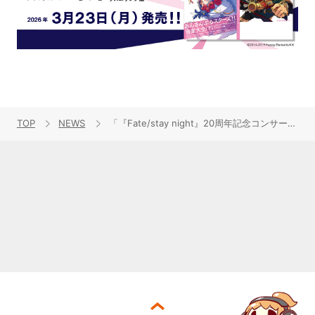
TOP
NEWS
「『Fate/stay night』20周年記念コンサート」CDが3月19日発売決定！初回生産限定盤にはライブ映像を収録BDが付属！