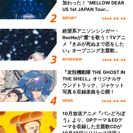
加わった！ “MELLOW DEAR
US 1st JAPAN Tour
Final「NICE to meet YOU
2026.08.03
REPORT
!!」Dear 横浜BUNTAI”をレポ
ート!!
絶望系アニソンシンガー・
ReoNaが“愛”を歌う！TVアニ
メ『きみが死ぬまで恋をした
い』オープニング主題歌
「Amore」インタビュー
2026.08.03
INTERVIEW
『攻殻機動隊 THE GHOST IN
THE SHELL』オリジナルサ
ウンドトラック、ジャケット
写真＆収録楽曲を公開！
2026.08.06
NEWS
10月放送アニメ『パンどろぼ
う』より、OPテーマ＆EDテ
ーマを収録した主題歌CDが