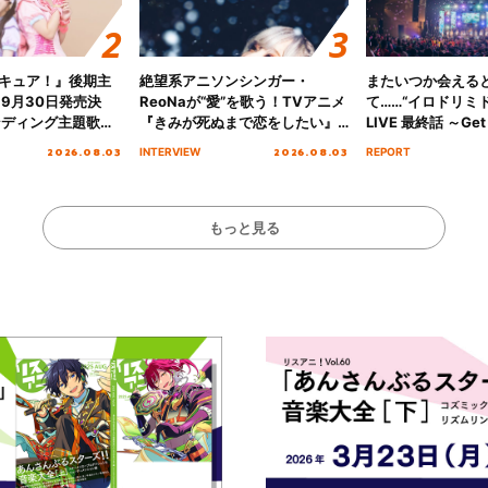
キュア！』後期主
絶望系アニソンシンガー・
またいつか会える
 9月30日発売決
ReoNaが“愛”を歌う！TVアニメ
て……“イロドリミドリ
ンディング主題歌
『きみが死ぬまで恋をしたい』
LIVE 最終話 ～Get 
る☆きっとあえ
オープニング主題歌「Amore」
MIRAI!!!!!!!!!!!
2026.08.03
2026.08.03
INTERVIEW
REPORT
ズ先行配信開始！
インタビュー
を経てファイナル
演をレポート
もっと見る