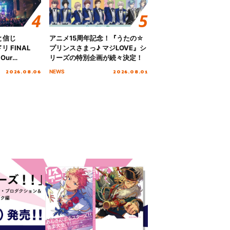
と信じ
アニメ15周年記念！『うたの☆
 FINAL
プリンスさまっ♪ マジLOVE』シ
Our
リーズの特別企画が続々決定！
!!!～”10年の活動
2026.08.06
2026.08.01
NEWS
を迎える本公