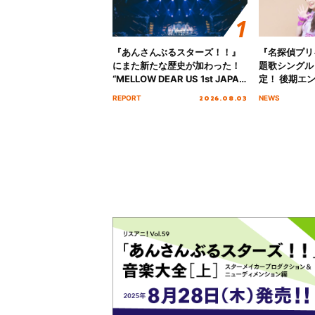
『あんさんぶるスターズ！！』
『名探偵プリ
にまた新たな歴史が加わった！
題歌シングル
“MELLOW DEAR US 1st JAPAN
定！ 後期エ
Tour Final「NICE to meet YOU
「いつかわか
2026.08.03
REPORT
NEWS
!!」Dear 横浜BUNTAI”をレポー
る」TVサイ
ト!!