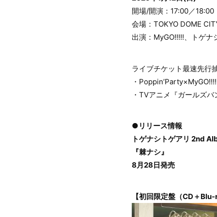
開場/開演：17:00／18:0
会場：TOKYO DOME CITY
出演：MyGO!!!!!、トゲ
ライブチケット最速先行抽
・Poppin’Party×MyG
・TVアニメ『ガールズバンド
●リリース情報
トゲナシトゲアリ 2nd Al
『棘ナシ』
8月28日発売
【初回限定盤（CD＋Blu-