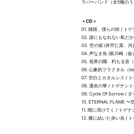
ラバーバンド（全5種のう
＜CD＞
01. 雑踏、僕らの街 / 
02. 誰にもなれない私だか
03. 空の箱 (井芹仁菜、
04. 声なき魚 (新川崎（仮
05. 視界の隅 朽ちる音
06. 心象的フラクタル（ben
07. 空白とカタルシス /
08. 運命の華 / トゲナシ
09. Cycle Of Sorro
10. ETERNAL FLAM
11. 闇に溶けてく / トゲ
12. 蝶に結いた赤い糸 /