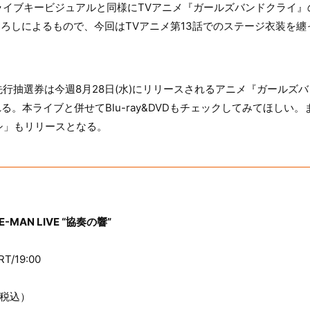
ライブキービジュアルと同様にTVアニメ『ガールズバンドクライ』
きおろしによるもので、今回はTVアニメ第13話でのステージ衣装を
行抽選券は今週8月28日(水)にリリースされるアニメ『ガールズバン
される。本ライブと併せてBlu-ray&DVDもチェックしてみてほし
棘ナシ」もリリースとなる。
-MAN LIVE “協奏の響”
T/19:00
（税込）