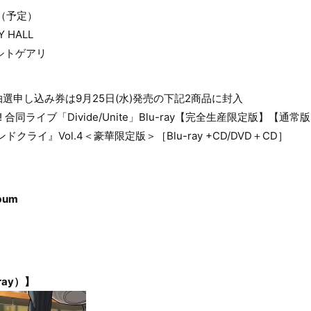
0（予定）
 HALL
ナシトゲアリ
選申し込み券は9月25日(水)発売の下記2商品に封入
O!!!!! 合同ライブ「Divide/Unite」Blu-ray【完全生産限定版】【通常
クライ』Vol.4＜豪華限定版＞［Blu-ray +CD/DVD＋CD］
bum
ray）】