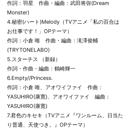
作詞：羽星 作曲・編曲：武田将弥(Dream
Monster)
4.秘密(ハート)Melody（TVアニメ「私の百合は
お仕事です！」OPテーマ）
作詞：小倉 唯 作曲・編曲：滝澤俊輔
(TRYTONELABO)
5.スターチス （新録）
作詞・作曲・編曲：鶴崎輝一
6.Empty//Princess.
作詞：小倉 唯、アオワイファイ 作曲：
YASUHIRO(康寛)、アオワイファイ 編曲：
YASUHIRO(康寛)
7.君色のキセキ（TVアニメ『ワンルーム、日当た
り普通、天使つき。』OPテーマ）