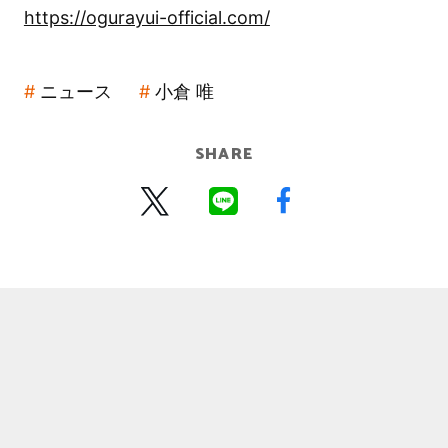
https://ogurayui-official.com/
ニュース
小倉 唯
SHARE