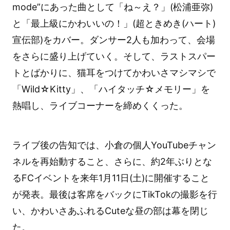
mode”にあった曲として「ね～え？」(松浦亜弥)
と「最上級にかわいいの！」(超ときめき(ハート)
宣伝部)をカバー。ダンサー2人も加わって、会場
をさらに盛り上げていく。そして、ラストスパー
トとばかりに、猫耳をつけてかわいさマシマシで
「Wild☆Kitty」、「ハイタッチ☆メモリー」を
熱唱し、ライブコーナーを締めくくった。
ライブ後の告知では、小倉の個人YouTubeチャン
ネルを再始動すること、さらに、約2年ぶりとな
るFCイベントを来年1月11日(土)に開催すること
が発表。最後は客席をバックにTikTokの撮影を行
い、かわいさあふれるCuteな昼の部は幕を閉じ
た。