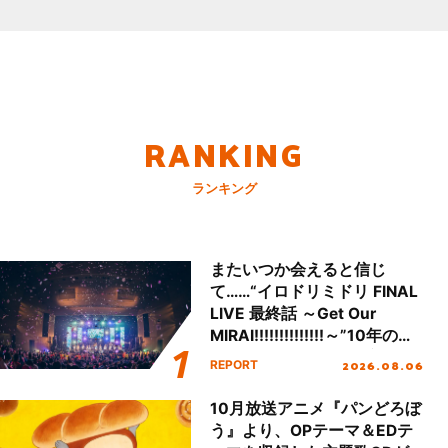
RANKING
ランキング
またいつか会えると信じ
て……“イロドリミドリ FINAL
LIVE 最終話 ～Get Our
MIRAI!!!!!!!!!!!!!!～”10年の活
動を経てファイナルを迎える
2026.08.06
REPORT
本公演をレポート
10月放送アニメ『パンどろぼ
う』より、OPテーマ＆EDテ