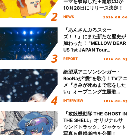
ーマを収録した主題歌CDが
10月28日にリリース決定！
2026.08.06
NEWS
『あんさんぶるスター
ズ！！』にまた新たな歴史が
加わった！ “MELLOW DEAR
US 1st JAPAN Tour
Final「NICE to meet YOU
2026.08.03
REPORT
!!」Dear 横浜BUNTAI”をレポ
ート!!
絶望系アニソンシンガー・
ReoNaが“愛”を歌う！TVアニ
メ『きみが死ぬまで恋をした
い』オープニング主題歌
「Amore」インタビュー
2026.08.03
INTERVIEW
『攻殻機動隊 THE GHOST IN
THE SHELL』オリジナルサ
ウンドトラック、ジャケット
写真＆収録楽曲を公開！