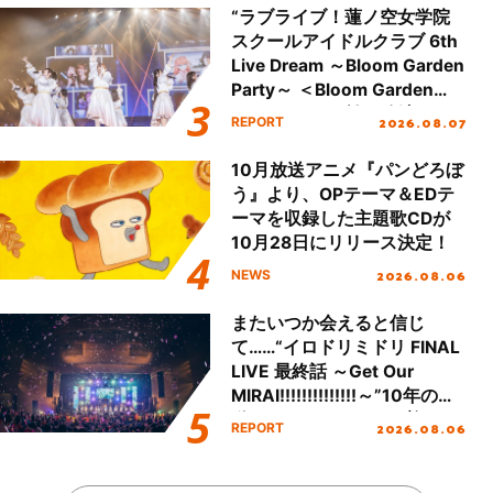
“ラブライブ！蓮ノ空女学院
スクールアイドルクラブ 6th
Live Dream ～Bloom Garden
Party～ ＜Bloom Garden
Party Stage／埼玉公演＞”
2026.08.07
REPORT
Day.1レポート！
10月放送アニメ『パンどろぼ
う』より、OPテーマ＆EDテ
ーマを収録した主題歌CDが
10月28日にリリース決定！
2026.08.06
NEWS
またいつか会えると信じ
て……“イロドリミドリ FINAL
LIVE 最終話 ～Get Our
MIRAI!!!!!!!!!!!!!!～”10年の活
動を経てファイナルを迎える
2026.08.06
REPORT
本公演をレポート