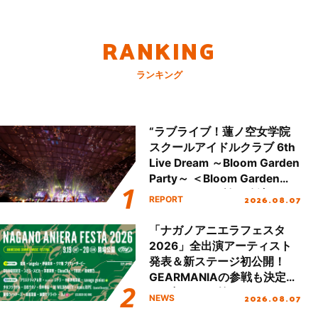
RANKING
ランキング
“ラブライブ！蓮ノ空女学院
スクールアイドルクラブ 6th
Live Dream ～Bloom Garden
Party～ ＜Bloom Garden
Party Stage／埼玉公演＞”
2026.08.07
REPORT
Day.2レポート！
「ナガノアニエラフェスタ
2026」全出演アーティスト
発表＆新ステージ初公開！
GEARMANIAの参戦も決定
し、初となる第3ステージの
2026.08.07
NEWS
全貌が明らかに！