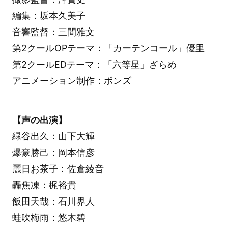
編集：坂本久美子
音響監督：三間雅文
第2クールOPテーマ：「カーテンコール」優里
第2クールEDテーマ：「六等星」ざらめ
アニメーション制作：ボンズ
【声の出演】
緑谷出久：山下大輝
爆豪勝己：岡本信彦
麗日お茶子：佐倉綾音
轟焦凍：梶裕貴
飯田天哉：石川界人
蛙吹梅雨：悠木碧