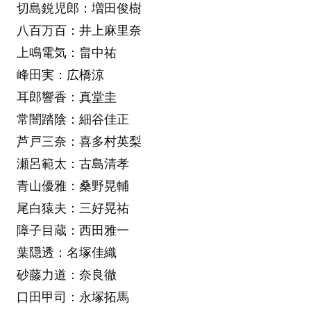
切島鋭児郎：増田俊樹
八百万百：井上麻里奈
上鳴電気：畠中祐
峰田実：広橋涼
耳郎響香：真堂圭
常闇踏陰：細谷佳正
芦戸三奈：喜多村英梨
瀬呂範太：古島清孝
青山優雅：桑野晃輔
尾白猿夫：三好晃祐
障子目蔵：西田雅一
葉隠透：名塚佳織
砂藤力道：奈良徹
口田甲司：永塚拓馬