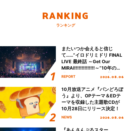
RANKING
ランキング
またいつか会えると信じ
て……“イロドリミドリ FINAL
LIVE 最終話 ～Get Our
MIRAI!!!!!!!!!!!!!!～”10年の活
動を経てファイナルを迎える
2026.08.06
REPORT
本公演をレポート
10月放送アニメ『パンどろぼ
う』より、OPテーマ＆EDテ
ーマを収録した主題歌CDが
10月28日にリリース決定！
2026.08.06
NEWS
『あんさんぶるスター