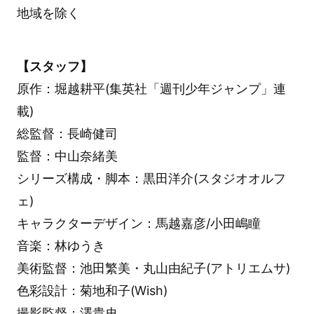
地域を除く
【スタッフ】
原作：堀越耕平(集英社「週刊少年ジャンプ」連
載)
総監督：長崎健司
監督：中山奈緒美
シリーズ構成・脚本：黒田洋介(スタジオオルフ
ェ)
キャラクターデザイン：馬越嘉彦/小田嶋瞳
音楽：林ゆうき
美術監督：池田繁美・丸山由紀子(アトリエムサ)
色彩設計：菊地和子(Wish)
撮影監督：澤貴史