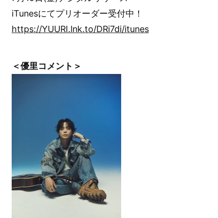
iTunesにてプリオーダー受付中！
https://YUURI.lnk.to/DRi7di/itunes
＜優里コメント＞