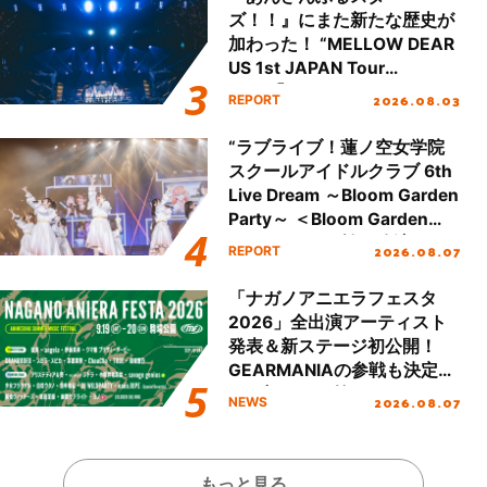
ズ！！』にまた新たな歴史が
加わった！ “MELLOW DEAR
US 1st JAPAN Tour
Final「NICE to meet YOU
2026.08.03
REPORT
!!」Dear 横浜BUNTAI”をレポ
ート!!
“ラブライブ！蓮ノ空女学院
スクールアイドルクラブ 6th
Live Dream ～Bloom Garden
Party～ ＜Bloom Garden
Party Stage／埼玉公演＞”
2026.08.07
REPORT
Day.1レポート！
「ナガノアニエラフェスタ
2026」全出演アーティスト
発表＆新ステージ初公開！
GEARMANIAの参戦も決定
し、初となる第3ステージの
2026.08.07
NEWS
全貌が明らかに！
もっと見る