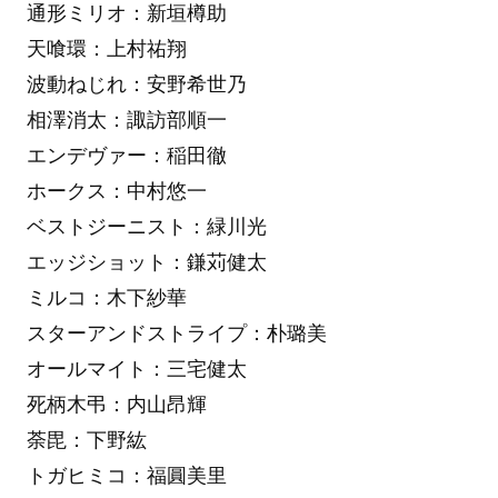
通形ミリオ：新垣樽助
天喰環：上村祐翔
波動ねじれ：安野希世乃
相澤消太：諏訪部順一
エンデヴァー：稲田徹
ホークス：中村悠一
ベストジーニスト：緑川光
エッジショット：鎌苅健太
ミルコ：木下紗華
スターアンドストライプ：朴璐美
オールマイト：三宅健太
死柄木弔：内山昂輝
荼毘：下野紘
トガヒミコ：福圓美里