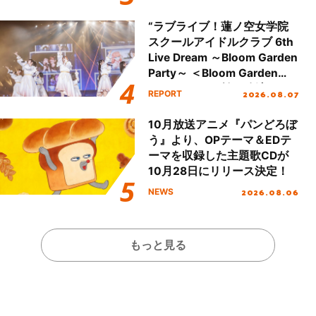
全貌が明らかに！
“ラブライブ！蓮ノ空女学院
スクールアイドルクラブ 6th
Live Dream ～Bloom Garden
Party～ ＜Bloom Garden
Party Stage／埼玉公演＞”
2026.08.07
REPORT
Day.1レポート！
10月放送アニメ『パンどろぼ
う』より、OPテーマ＆EDテ
ーマを収録した主題歌CDが
10月28日にリリース決定！
2026.08.06
NEWS
もっと見る