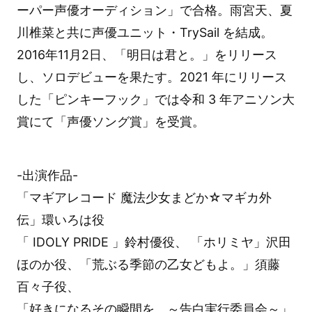
ーパー声優オーディション」で合格。雨宮天、夏
川椎菜と共に声優ユニット・TrySail を結成。
2016年11月2日、「明日は君と。」をリリース
し、ソロデビューを果たす。2021 年にリリース
した「ピンキーフック」では令和 3 年アニソン大
賞にて「声優ソング賞」を受賞。
-出演作品-
「マギアレコード 魔法少女まどか☆マギカ外
伝」環いろは役
「 IDOLY PRIDE 」鈴村優役、 「ホリミヤ」沢田
ほのか役、「荒ぶる季節の乙女どもよ。」須藤
百々子役、
「好きになるその瞬間を。～告白実行委員会～」