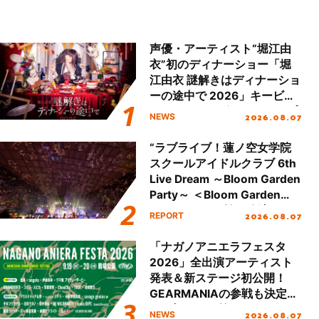
声優・アーティスト“堀江由
衣”初のディナーショー「堀
江由衣 謎解きはディナーショ
ーの途中で 2026」キービジ
ュアル＆グッズラインナップ
2026.08.07
NEWS
が公開！
“ラブライブ！蓮ノ空女学院
スクールアイドルクラブ 6th
Live Dream ～Bloom Garden
Party～ ＜Bloom Garden
Party Stage／埼玉公演＞”
2026.08.07
REPORT
Day.2レポート！
「ナガノアニエラフェスタ
2026」全出演アーティスト
発表＆新ステージ初公開！
GEARMANIAの参戦も決定
し、初となる第3ステージの
2026.08.07
NEWS