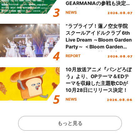
GEARMANIAの参戦も決定
し、初となる第3ステージの
2026.08.07
NEWS
全貌が明らかに！
“ラブライブ！蓮ノ空女学院
スクールアイドルクラブ 6th
Live Dream ～Bloom Garden
Party～ ＜Bloom Garden
Party Stage／埼玉公演＞”
2026.08.07
REPORT
Day.1レポート！
10月放送アニメ『パンどろぼ
う』より、OPテーマ＆EDテ
ーマを収録した主題歌CDが
10月28日にリリース決定！
2026.08.06
NEWS
もっと見る