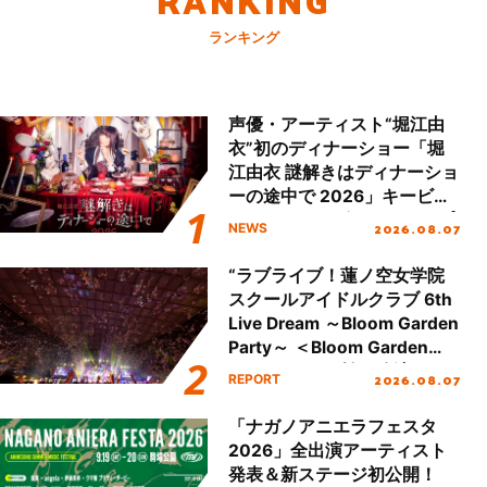
RANKING
ランキング
声優・アーティスト“堀江由
衣”初のディナーショー「堀
江由衣 謎解きはディナーショ
ーの途中で 2026」キービジ
ュアル＆グッズラインナップ
2026.08.07
NEWS
が公開！
“ラブライブ！蓮ノ空女学院
スクールアイドルクラブ 6th
Live Dream ～Bloom Garden
Party～ ＜Bloom Garden
Party Stage／埼玉公演＞”
2026.08.07
REPORT
Day.2レポート！
「ナガノアニエラフェスタ
2026」全出演アーティスト
発表＆新ステージ初公開！