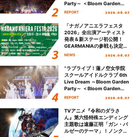
Party～ ＜Bloom Garden
Party Stage／埼玉公演＞”
2026.08.07
REPORT
Day.2レポート！
「ナガノアニエラフェスタ
2026」全出演アーティスト
発表＆新ステージ初公開！
GEARMANIAの参戦も決定
し、初となる第3ステージの
2026.08.07
NEWS
全貌が明らかに！
“ラブライブ！蓮ノ空女学院
スクールアイドルクラブ 6th
Live Dream ～Bloom Garden
Party～ ＜Bloom Garden
Party Stage／埼玉公演＞”
2026.08.07
REPORT
Day.1レポート！
TVアニメ『令和のダラさ
ん』第六怪特殊エンディング
主題歌は遠藤正明「ガン・バ
ルゼーのテーマ」！ノンクレ