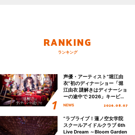
RANKING
ランキング
声優・アーティスト“堀江由
衣”初のディナーショー「堀
江由衣 謎解きはディナーショ
ーの途中で 2026」キービジ
ュアル＆グッズラインナップ
2026.08.07
NEWS
が公開！
“ラブライブ！蓮ノ空女学院
スクールアイドルクラブ 6th
Live Dream ～Bloom Garden