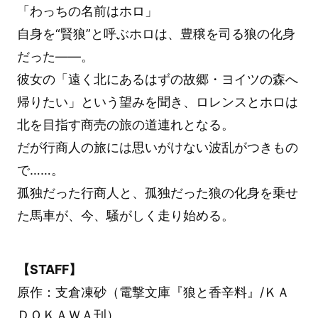
「わっちの名前はホロ」
自身を“賢狼”と呼ぶホロは、豊穣を司る狼の化身
だった――。
彼女の「遠く北にあるはずの故郷・ヨイツの森へ
帰りたい」という望みを聞き、ロレンスとホロは
北を目指す商売の旅の道連れとなる。
だが行商人の旅には思いがけない波乱がつきもの
で……。
孤独だった行商人と、孤独だった狼の化身を乗せ
た馬車が、今、騒がしく走り始める。
【STAFF】
原作：支倉凍砂（電撃文庫『狼と香辛料』/ＫＡ
ＤＯＫＡＷＡ刊）