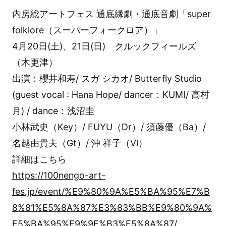
内房総アートフェス 通底縁劇・通底音劇「super
folklore（スーパーフォークロア）」
4月20日(土)、21日(日) クルックフィールズ
（木更津）
出演：櫻井和寿/ スガ シカオ/ Butterfly Studio
(guest vocal : Hana Hope/ dancer：KUMI/ 高村
月) / dance：浅沼圭
小林武史（Key）/ FUYU（Dr）/ 須藤優（Ba）/
名越由貴夫（Gt）/ 沖 祥子（Vl）
詳細はこちら
https://100nengo-art-
fes.jp/event/%E9%80%9A%E5%BA%95%E7%B
8%81%E5%8A%87%E3%83%BB%E9%80%9A%
E5%BA%95%E9%9F%B3%E5%8A%87/