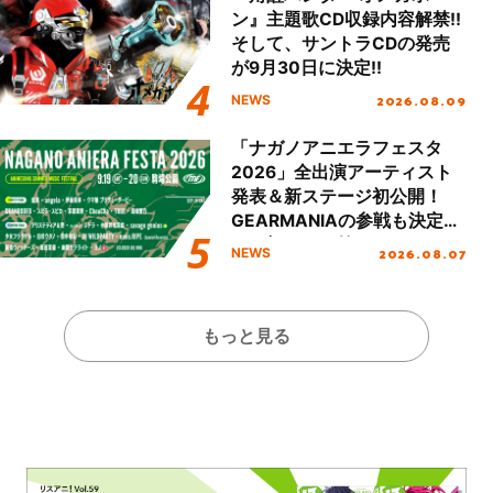
ン』主題歌CD収録内容解禁!!
そして、サントラCDの発売
が9月30日に決定!!
2026.08.09
NEWS
「ナガノアニエラフェスタ
2026」全出演アーティスト
発表＆新ステージ初公開！
GEARMANIAの参戦も決定
し、初となる第3ステージの
2026.08.07
NEWS
全貌が明らかに！
もっと見る