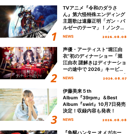
TVアニメ『令和のダラさ
ん』第六怪特殊エンディング
主題歌は遠藤正明「ガン・バ
ルゼーのテーマ」！ノンクレ
ジットエンディング映像も公
2026.08.08
NEWS
開！
声優・アーティスト“堀江由
衣”初のディナーショー「堀
江由衣 謎解きはディナーショ
ーの途中で 2026」キービジ
ュアル＆グッズラインナップ
2026.08.07
NEWS
が公開！
伊藤美来５th
Album『39rpm』＆Best
Album『swirl』10月7日発売
決定！収録内容も発表！
2026.08.08
NEWS
『角醒ハンター オメガホー