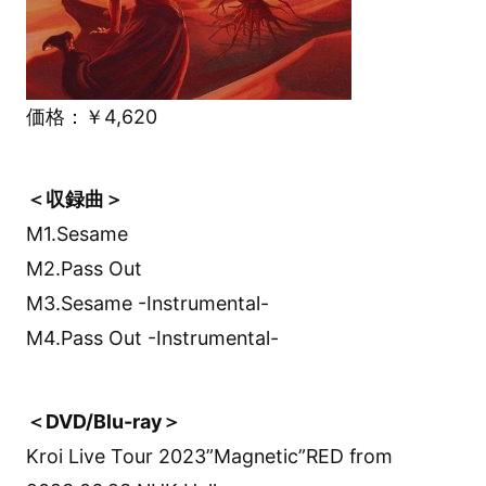
価格：￥4,620
＜収録曲＞
M1.Sesame
M2.Pass Out
M3.Sesame -Instrumental-
M4.Pass Out -Instrumental-
＜DVD/Blu-ray＞
Kroi Live Tour 2023”Magnetic”RED from