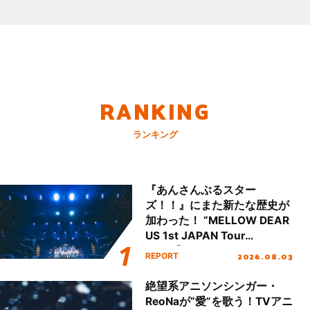
RANKING
ランキング
『あんさんぶるスター
ズ！！』にまた新たな歴史が
加わった！ “MELLOW DEAR
US 1st JAPAN Tour
Final「NICE to meet YOU
2026.08.03
REPORT
!!」Dear 横浜BUNTAI”をレポ
ート!!
絶望系アニソンシンガー・
ReoNaが“愛”を歌う！TVアニ