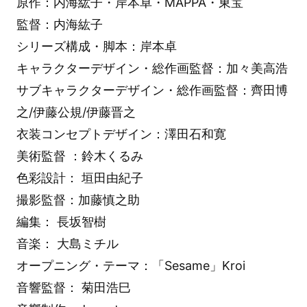
原作：内海紘子・岸本卓・MAPPA・東宝
監督：内海紘子
シリーズ構成・脚本：岸本卓
キャラクターデザイン・総作画監督：加々美高浩
サブキャラクターデザイン・総作画監督：齊田博
之/伊藤公規/伊藤晋之
衣装コンセプトデザイン：澤田石和寛
美術監督 ：鈴木くるみ
色彩設計： 垣田由紀子
撮影監督：加藤慎之助
編集： 長坂智樹
音楽： 大島ミチル
オープニング・テーマ：「Sesame」Kroi
音響監督： 菊田浩巳