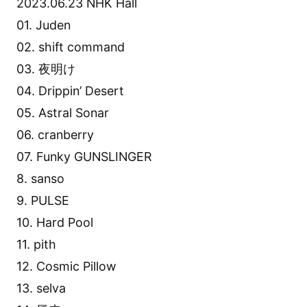
2023.06.23 NHK Hall
01. Juden
02. shift command
03. 夜明け
04. Drippin’ Desert
05. Astral Sonar
06. cranberry
07. Funky GUNSLINGER
8. sanso
9. PULSE
10. Hard Pool
11. pith
12. Cosmic Pillow
13. selva