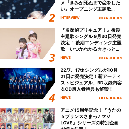
メ『きみが死ぬまで恋をした
い』オープニング主題歌
「Amore」インタビュー
2026.08.03
INTERVIEW
『名探偵プリキュア！』後期
主題歌シングル 9月30日発売
決定！ 後期エンディング主題
歌「いつかわかる☆きっとあ
える」TVサイズ先行配信開
2026.08.03
NEWS
始！
22/7、17thシングルが10月
21日に発売決定！新アーティ
ストビジュアル、BD収録内容
＆CD購入者特典も解禁！
2026.08.04
NEWS
アニメ15周年記念！『うたの
☆プリンスさまっ♪ マジ
LOVE』シリーズの特別企画