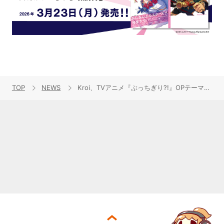
TOP
NEWS
Kroi、TVアニメ『ぶっちぎり?!』OPテーマ「Sesame」ミュージックビデオ公開！