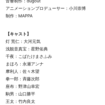
音響制作：dugout
アニメーションプロデューサー：小川崇博
制作：MAPPA
【キャスト】
灯 荒仁：大河元気
浅観音真宝：星野佑典
千夜：こばたけまさふみ
まほろ：永瀬アンナ
摩利人：佐々木望
拳一郎：斉藤次郎
座布：野津山幸宏
駒男：山口勝平
王太：竹内良太