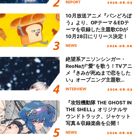
2026.08.03
REPORT
!!」Dear 横浜BUNTAI”をレポ
ート!!
10月放送アニメ『パンどろぼ
う』より、OPテーマ＆EDテ
ーマを収録した主題歌CDが
10月28日にリリース決定！
2026.08.06
NEWS
絶望系アニソンシンガー・
ReoNaが“愛”を歌う！TVアニ
メ『きみが死ぬまで恋をした
い』オープニング主題歌
「Amore」インタビュー
2026.08.03
INTERVIEW
『攻殻機動隊 THE GHOST IN
THE SHELL』オリジナルサ
ウンドトラック、ジャケット
写真＆収録楽曲を公開！
2026.08.06
NEWS