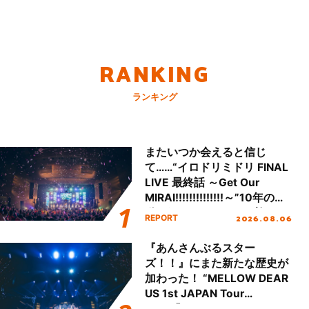
RANKING
ランキング
またいつか会えると信じ
て……“イロドリミドリ FINAL
LIVE 最終話 ～Get Our
MIRAI!!!!!!!!!!!!!!～”10年の活
動を経てファイナルを迎える
2026.08.06
REPORT
本公演をレポート
『あんさんぶるスター
ズ！！』にまた新たな歴史が
加わった！ “MELLOW DEAR
US 1st JAPAN Tour
Final「NICE to meet YOU