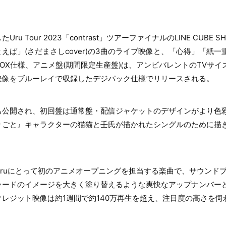
u Tour 2023「contrast」ツアーファイナルのLINE CUBE 
ば」(さだまさしcover)の3曲のライブ映像と、「心得」「紙一重」の
OX仕様、アニメ盤(期間限定生産盤)は、アンビバレントのTVサ
映像をブルーレイで収録したデジパック仕様でリリースされる。
も公開され、初回盤は通常盤・配信ジャケットのデザインがより色
りごと』キャラクターの猫猫と壬氏が描かれたシングルのために描
ruにとって初のアニメオープニングを担当する楽曲で、サウンド
ードのイメージを大きく塗り替えるような爽快なアップナンバーとな
レジット映像は約1週間で約140万再生を超え、注目度の高さを伺