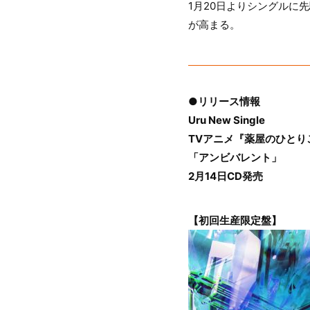
1月20日よりシングルに
が高まる。
●リリース情報
Uru New Single
TVアニメ『薬屋のひとり
「アンビバレント」
2月14日CD発売
【初回生産限定盤】