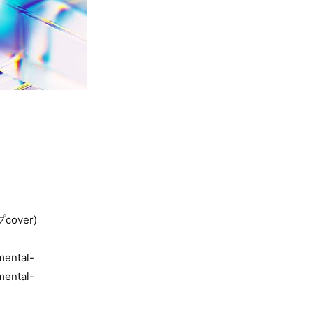
over)
ental-
ental-