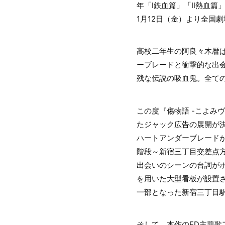
年「Ⅰ鉄血篇」「Ⅱ熱血篇
1月12日（金）より全国
高校二年生の阿良々木暦は
ーブレードと衝撃的な出
残な伝説の吸血鬼。全て
この度『傷物語 -こよみ
たジャック広告の展開が
ハートアンダーブレード
階段～新宿三丁目交差点
出会いのシーンの台詞が
を用いた大型看板が設置さ
一部となった新宿三丁目
そして、本作のED主題歌ア