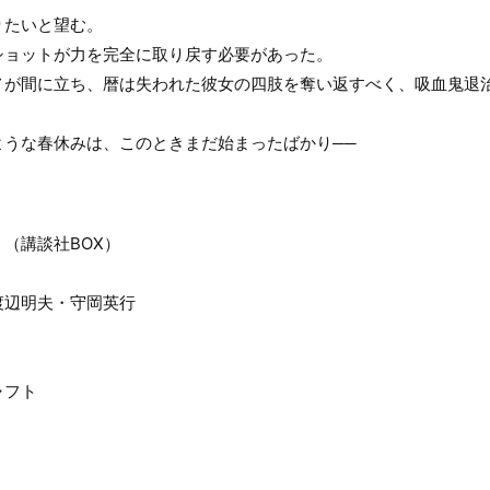
りたいと望む。
ショットが力を完全に取り戻す必要があった。
メが間に立ち、暦は失われた彼女の四肢を奪い返すべく、吸血鬼退
ような春休みは、このときまだ始まったばかり──
（講談社BOX）
渡辺明夫・守岡英行
ャフト