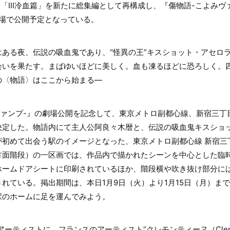
」「Ⅲ冷血篇」を新たに総集編として再構成し、『傷物語-こよみヴァ
劇場で公開予定となっている。
ある夜、伝説の吸血鬼であり、“怪異の王”キスショット・アセロ
会いを果たす。まばゆいほどに美しく。血も凍るほどに恐ろしく。
の〈物語〉はここから始まる―
ヴァンプ-』の劇場公開を記念して、東京メトロ副都心線、新宿三丁
決定した。物語内にて主人公阿良々木暦と、伝説の吸血鬼キスショ
が初めて出会う駅のイメージとなった、東京メトロ副都心線 新宿三
方面階段）の一区画では、作品内で描かれたシーンを中心とした臨
ホームドアシートに印刷されているほか、階段横や吹き抜け部分に
れている。掲出期間は、本日1月9日（火）より1月15日（月）ま
駅のホームに足を運んでみよう。
ーティストに、フランスのアーティスト“クレモンティーヌ（Cleme