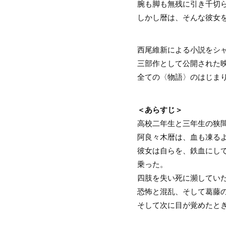
腕も脚も無残に引き千切
しかし暦は、そんな彼女を
西尾維新による小説をシ
三部作として公開された
全ての〈物語〉のはじま
＜あらすじ＞
高校二年生と三年生の狭
阿良々木暦は、血も凍る
彼女は自らを、鉄血にし
乗った。
四肢を失い死に瀕してい
恐怖と混乱、そして葛藤
そして次に目が覚めたと