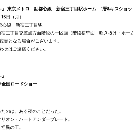
プ-』 東京メトロ 副都心線 新宿三丁目駅ホーム “暦&キスショッ
月15日（月）
都心線 新宿三丁目駅
新宿三丁目交差点方面階段の一区画（階段横壁面・吹き抜け・ホー
く変更となる場合がございます。
合わせはご遠慮ください。
-』
より全国ロードショー
ったのは、ある夜のことだった。
オリオン・ハートアンダーブレード。
。怪異の王。