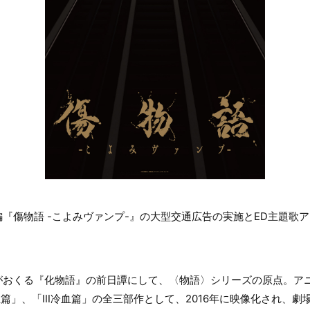
編『傷物語 -こよみヴァンプ-』の大型交通広告の実施とED主題歌
がおくる『化物語』の前日譚にして、〈物語〉シリーズの原点。ア
血篇」、「Ⅲ冷血篇」の全三部作として、2016年に映像化され、劇場