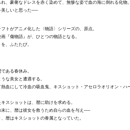
られ、豪奢なドレスを赤く染めて、無惨な姿で血の海に倒れる化物
美しいと思った──
ャフトがアニメ化した〈物語〉シリーズの、原点。
映画『傷物語』が、ひとつの物語となる。
りを、ふたたび。
間である春休み。
ような美女と遭遇する。
て熱血にして冷血の吸血鬼、キスショット・アセロラオリオン・ハ
たキスショットは、暦に助けを求める。
の末に、暦は彼女を救うため自らの血を与え──
き、暦はキスショットの眷属となっていた。