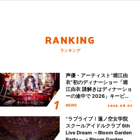
RANKING
ランキング
声優・アーティスト“堀江由
衣”初のディナーショー「堀
江由衣 謎解きはディナーショ
ーの途中で 2026」キービジ
ュアル＆グッズラインナップ
2026.08.07
NEWS
が公開！
“ラブライブ！蓮ノ空女学院
スクールアイドルクラブ 6th
Live Dream ～Bloom Garden
Party～ ＜Bloom Garden