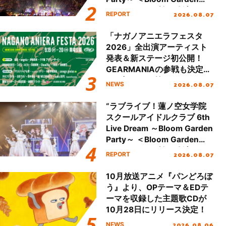
Party Stage／埼玉公演＞”
2026.08.07
REPORT
Day.2レポート！
「ナガノアニエラフェスタ
2026」全出演アーティスト
発表＆新ステージ初公開！
GEARMANIAの参戦も決定
し、初となる第3ステージの
2026.08.07
NEWS
全貌が明らかに！
“ラブライブ！蓮ノ空女学院
スクールアイドルクラブ 6th
Live Dream ～Bloom Garden
Party～ ＜Bloom Garden
Party Stage／埼玉公演＞”
2026.08.07
REPORT
Day.1レポート！
10月放送アニメ『パンどろぼ
う』より、OPテーマ＆EDテ
ーマを収録した主題歌CDが
10月28日にリリース決定！
2026.08.06
NEWS