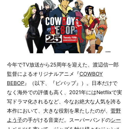
今年でTV放送から25周年を迎えた、渡辺信一郎
監督によるオリジナルアニメ『
COWBOY
BEBOP
』（以下、『ビバップ』）。日本だけで
なく海外での評価も高く、2021年にはNetﬂixで実
写ドラマ化されるなど、今なお絶大な人気を誇る
本作において、大きな役割を果たしたのが、
菅野
よう子
の手がける音楽だ。スーパーバンドの
シー