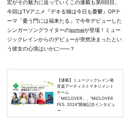
宏がその魅力に迫っていくこの連載も第6回目。
今回はTVアニメ『デキる猫は今日も憂鬱』OPテ
ーマ「憂う門には福来たる」で今年デビューした
シンガーソングライターの
somei
が登場！ミュー
ジックレインからのデビューが突然決まったとい
う彼女の心境はいかに――？
【連載】ミュージックレイン発
音楽アーティストマネジメント
チーム
「MiCLOVER」、“MiCLOVER
FES. 2024”開催記念インタビュ
ー