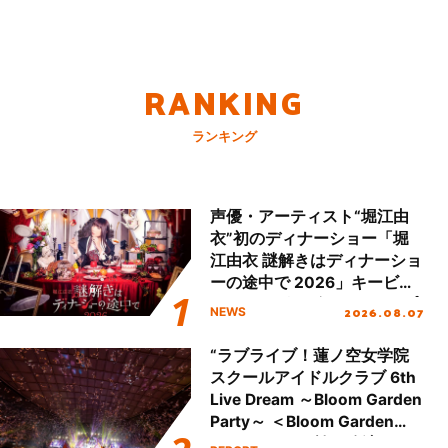
RANKING
ランキング
声優・アーティスト“堀江由
衣”初のディナーショー「堀
江由衣 謎解きはディナーショ
ーの途中で 2026」キービジ
ュアル＆グッズラインナップ
2026.08.07
NEWS
が公開！
“ラブライブ！蓮ノ空女学院
スクールアイドルクラブ 6th
Live Dream ～Bloom Garden
Party～ ＜Bloom Garden
Party Stage／埼玉公演＞”