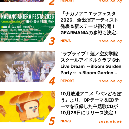
2026.08.07
REPORT
Day.2レポート！
「ナガノアニエラフェスタ
2026」全出演アーティスト
発表＆新ステージ初公開！
GEARMANIAの参戦も決定
し、初となる第3ステージの
2026.08.07
NEWS
全貌が明らかに！
“ラブライブ！蓮ノ空女学院
スクールアイドルクラブ 6th
Live Dream ～Bloom Garden
Party～ ＜Bloom Garden
Party Stage／埼玉公演＞”
2026.08.07
REPORT
Day.1レポート！
10月放送アニメ『パンどろぼ
う』より、OPテーマ＆EDテ
ーマを収録した主題歌CDが
10月28日にリリース決定！
2026.08.06
NEWS