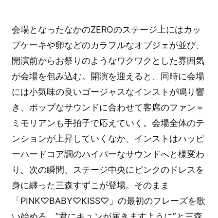
会場となったなかのZEROのステージ上にはカッ
プケーキや卵などのカラフルなオブジェが並び、
開演前からお祭りのようなワクワクとした雰囲気
が会場を包み込む。開演を迎えると、同時に会場
には小気味の良いゴージャスなインストが鳴り響
き、ポップなサウンドに合わせて客席のファン＝
ミモリアンも手拍子で応えていく。会場全体のテ
ンションが上昇していくなか、インストはハッピ
ーハードコア調のハイパーなサウンドへと様変わ
り。次の瞬間、ステージ中央にピンクのドレスを
身に纏った三森すずこが登場。そのまま
「PINK♡BABY♡KISS♡」の最初のフレーズを歌
い始める。”君にキュンが届きますように”と三森