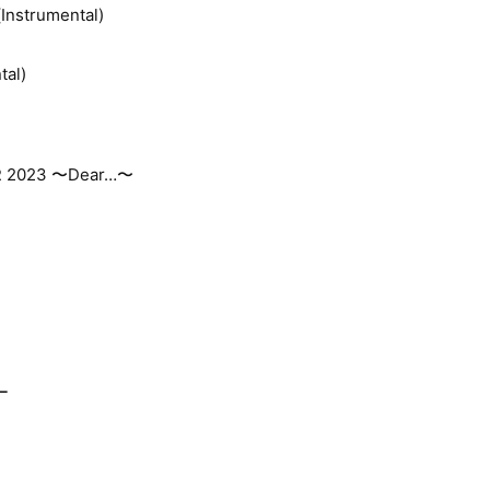
trumental)
tal)
R 2023 〜Dear…〜
ー