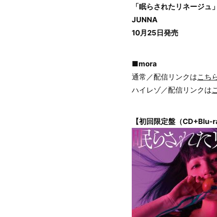
「眠らされたリネージュ
JUNNA
10月25日発売
■mora
通常／配信リンクは
こち
ハイレゾ／配信リンクは
【初回限定盤（CD+Blu-r