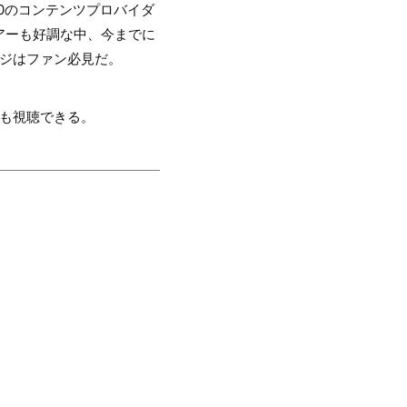
10のコンテンツプロバイダ
ツアーも好調な中、今までに
テージはファン必見だ。
配信も視聴できる。