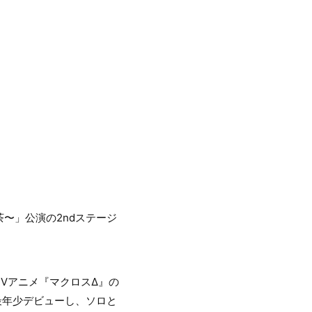
de 純喫茶〜」公演の2ndステージ
TVアニメ『マクロスΔ』の
最年少デビューし、ソロと