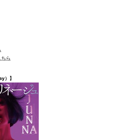
」
ら
こちら
ay）】