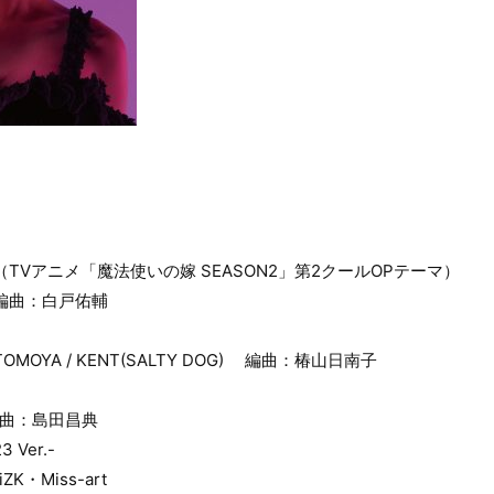
（TVアニメ「魔法使いの嫁 SEASON2」第2クールOPテーマ）
編曲：白戸佑輔
OYA / KENT(SALTY DOG) 編曲：椿山日南子
編曲：島田昌典
3 Ver.-
K・Miss-art