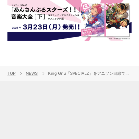
TOP
NEWS
King Gnu「SPECIALZ」をアニソン目線で深掘り！『呪術廻戦』「渋谷事変」にピタリとはまる“遅くてかっこいいOP”論【リスアニ！RADIO #42】