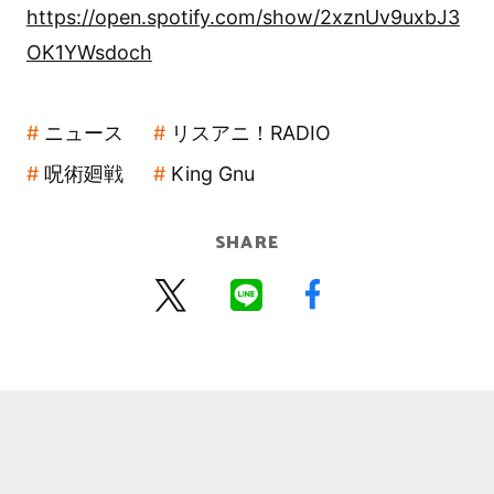
https://open.spotify.com/show/2xznUv9uxbJ3
OK1YWsdoch
ニュース
リスアニ！RADIO
呪術廻戦
King Gnu
SHARE