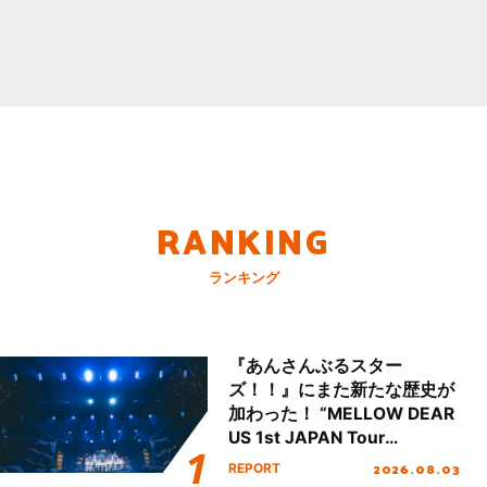
RANKING
ランキング
『あんさんぶるスター
ズ！！』にまた新たな歴史が
加わった！ “MELLOW DEAR
US 1st JAPAN Tour
Final「NICE to meet YOU
2026.08.03
REPORT
!!」Dear 横浜BUNTAI”をレポ