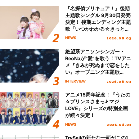
ート!!
『名探偵プリキュア！』後期
主題歌シングル 9月30日発売
決定！ 後期エンディング主題
歌「いつかわかる☆きっとあ
える」TVサイズ先行配信開
2026.08.03
NEWS
始！
絶望系アニソンシンガー・
ReoNaが“愛”を歌う！TVアニ
メ『きみが死ぬまで恋をした
い』オープニング主題歌
「Amore」インタビュー
2026.08.03
INTERVIEW
アニメ15周年記念！『うたの
☆プリンスさまっ♪ マジ
LOVE』シリーズの特別企画
が続々決定！
2026.08.01
NEWS
TrySailの新たな一面がこの1