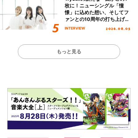
枚に！ニューシングル「憧
憬」に込めた想い、そしてフ
ァンとの10周年の打ち上げラ
イブを終えた心境を聞いた。
2026.08.05
INTERVIEW
もっと見る