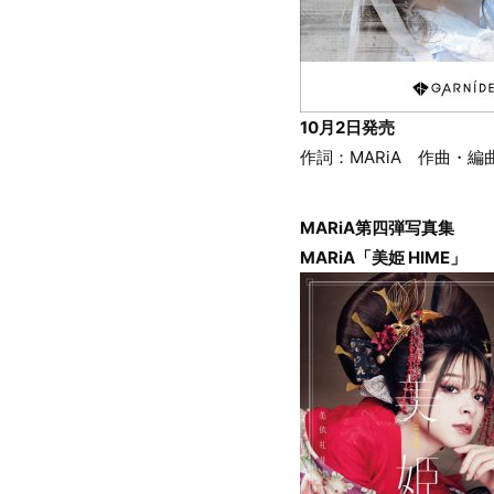
10月2日発売
作詞：MARiA 作曲・編曲
MARiA第四弾写真集
MARiA「美姫 HIME」