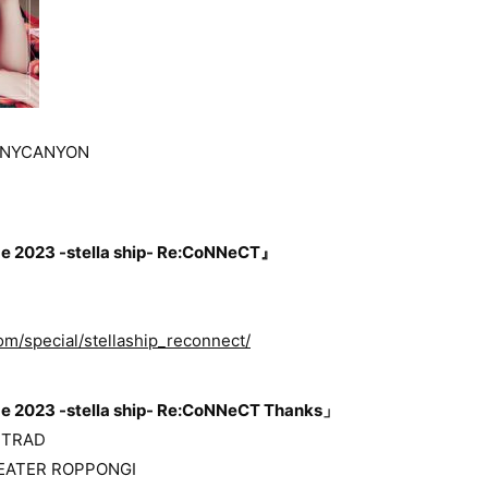
ONYCANYON
e 2023 -stella ship- Re:CoNNeCT』
om/special/stellaship_reconnect/
e 2023 -stella ship- Re:CoNNeCT Thanks」
 TRAD
EATER ROPPONGI