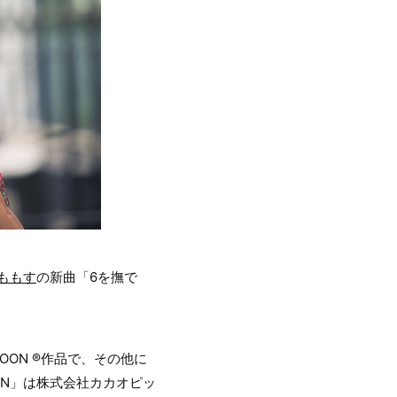
ももす
の新曲「6を撫で
N ®︎作品で、その他に
ON」は株式会社カカオピッ