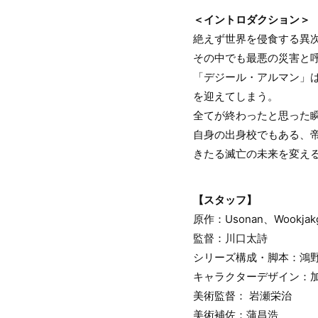
＜イントロダクション＞
絶えず世界を侵食する異
その中でも最悪の災害と
「デジール・アルマン」
を迎えてしまう。
全てが終わったと思った瞬
自身の出身校でもある、
きたる滅亡の未来を変え
【スタッフ】
原作：Usonan、Wookjak
監督：川口太詩
シリーズ構成・脚本：鴻
キャラクターデザイン：
美術監督： 岩瀬栄治
美術補佐：蒲昌浩