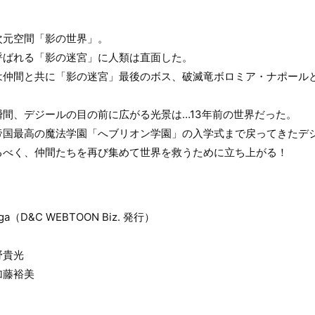
次元空間「影の世界」。
呼ばれる「影の迷宮」に人類は直面した。
は仲間と共に「影の迷宮」最後のボス、破滅竜ボロミア・ナポール
間、デジールの目の前に広がる光景は…13年前の世界だった。
帝国最高の魔法学園「へブリオン学園」の入学式まで戻ってきたデ
るべく、仲間たちを再び集めて世界を救うために立ち上がる！
ga（D&C WEBTOON Biz. 発行）
野貴光
加藤裕美