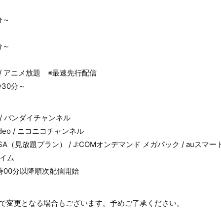
分～
分～
T / アニメ放題 ※最速先行配信
時30分～
ム / バンダイチャンネル
me Video / ニコニコチャンネル
 / TELASA（見放題プラン） / J:COMオンデマンド メガパック / au
ライム
2時00分以降順次配信開始
合で変更となる場合もございます。予めご了承ください。