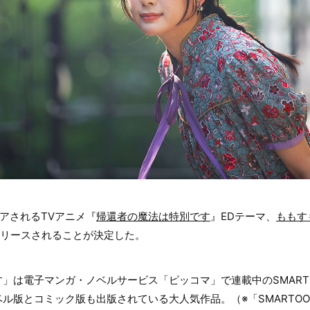
エアされるTVアニメ『
帰還者の魔法は特別です
』EDテーマ、
ももす
Dリリースされることが決定した。
」は電子マンガ・ノベルサービス「ピッコマ」で連載中のSMARTOO
ル版とコミック版も出版されている大人気作品。（※「SMARTO