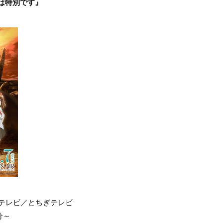
は特別です』
群馬テレビ／とちぎテレビ
分～