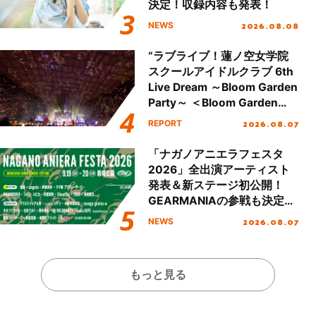
決定！収録内容も発表！
2026.08.08
NEWS
“ラブライブ！蓮ノ空女学院
スクールアイドルクラブ 6th
Live Dream ～Bloom Garden
Party～ ＜Bloom Garden
Party Stage／埼玉公演＞”
2026.08.07
REPORT
Day.2レポート！
「ナガノアニエラフェスタ
2026」全出演アーティスト
発表＆新ステージ初公開！
GEARMANIAの参戦も決定
し、初となる第3ステージの
2026.08.07
NEWS
全貌が明らかに！
もっと見る