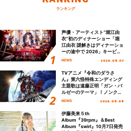
ランキング
声優・アーティスト“堀江由
衣”初のディナーショー「堀
江由衣 謎解きはディナーショ
ーの途中で 2026」キービジ
ュアル＆グッズラインナップ
2026.08.07
NEWS
が公開！
TVアニメ『令和のダラさ
ん』第六怪特殊エンディング
主題歌は遠藤正明「ガン・バ
ルゼーのテーマ」！ノンクレ
ジットエンディング映像も公
2026.08.08
NEWS
開！
伊藤美来５th
Album『39rpm』＆Best
Album『swirl』10月7日発売