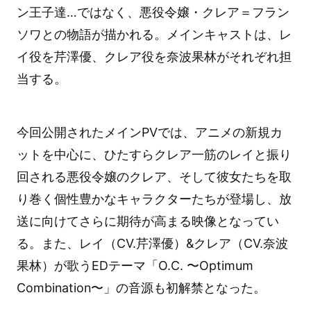
ン王子達…ではなく、悪役令嬢・クレア＝フラン
ソワとの物語が描かれる。メインキャストは、レ
イ役を芹澤優、クレア役を奈波果林がそれぞれ担
当する。
今回公開されたメインPVでは、アニメの新規カ
ットを中心に、ひたすらクレア一筋のレイと振り
回される悪役令嬢のクレア、そして彼女たちを取
り巻く個性豊かなキャラクターたちが登場し、放
送に向けてさらに期待が高まる映像となってい
る。また、レイ（CV.芹澤優）&クレア（CV.奈波
果林）が歌うEDテーマ「O.C. 〜Optimum
Combination〜」の音源も初解禁となった。