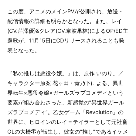
この度、アニメのメインPVが公開され、放送・
配信情報の詳細も明らかとなった。また、レイ
(CV.芹澤優)&クレア(CV.奈波果林)によるOP/ED主
題歌が、11月15日にCDリリースされることも発
表となった。
『私の推しは悪役令嬢。』は、原作 いのり。／
キャラクター原案 花ヶ田・青乃下による、異世
界転生×悪役令嬢×ガールズラブコメディという
要素が組み合わさった、新感覚の”異世界ガール
ズラブコメディ”。乙女ゲーム「Revolution」の
世界に、ヒロインのレイ＝テイラーとして元社畜
OLの大橋零が転生し、彼女の”推し”であるイケメ