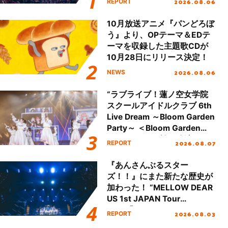
2026.08.06
REPORT
本公演をレポート
10月放送アニメ『パンどろぼ
う』より、OPテーマ＆EDテ
ーマを収録した主題歌CDが
10月28日にリリース決定！
2026.08.06
NEWS
“ラブライブ！蓮ノ空女学院
スクールアイドルクラブ 6th
Live Dream ～Bloom Garden
Party～ ＜Bloom Garden
Party Stage／埼玉公演＞”
2026.08.07
REPORT
Day.1レポート！
『あんさんぶるスター
ズ！！』にまた新たな歴史が
加わった！ “MELLOW DEAR
US 1st JAPAN Tour
Final「NICE to meet YOU
2026.08.03
REPORT
!!」Dear 横浜BUNTAI”をレポ