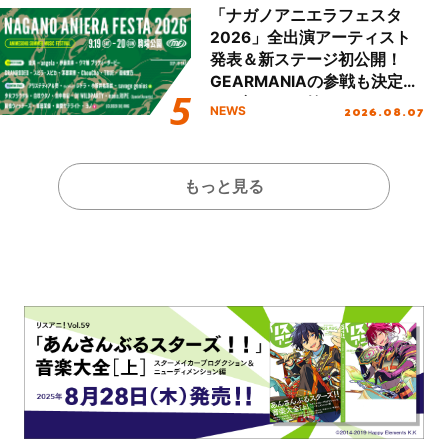
ート!!
「ナガノアニエラフェスタ
2026」全出演アーティスト
発表＆新ステージ初公開！
GEARMANIAの参戦も決定
し、初となる第3ステージの
2026.08.07
NEWS
全貌が明らかに！
もっと見る