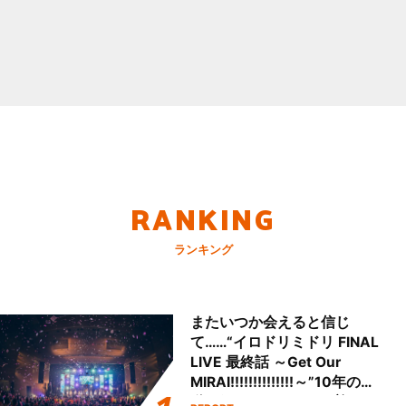
RANKING
ランキング
またいつか会えると信じ
て……“イロドリミドリ FINAL
LIVE 最終話 ～Get Our
MIRAI!!!!!!!!!!!!!!～”10年の活
動を経てファイナルを迎える