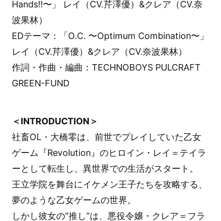
Hands!!〜」 レイ（CV.芹澤優）&クレア（CV.奈
波果林）
EDテーマ：「O.C. 〜Optimum Combination〜」
レイ（CV.芹澤優）&クレア（CV.奈波果林）
作詞・作曲・編曲：TECHNOBOYS PULCRAFT
GREEN-FUND
＜INTRODUCTION＞
社畜OL・大橋零は、前世でプレイしていた乙女
ゲーム『Revolution』のヒロイン・レイ＝テイラ
ーとして転生し、異世界での生活がスタート。
王立学院を舞台にイケメン王子たちを攻略する、
夢のような乙女ゲームの世界。
しかし彼女の”推し”は、悪役令嬢・クレア＝フラ