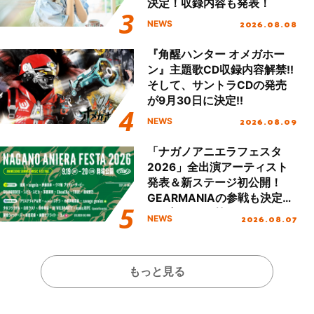
決定！収録内容も発表！
2026.08.08
NEWS
『角醒ハンター オメガホー
ン』主題歌CD収録内容解禁!!
そして、サントラCDの発売
が9月30日に決定!!
2026.08.09
NEWS
「ナガノアニエラフェスタ
2026」全出演アーティスト
発表＆新ステージ初公開！
GEARMANIAの参戦も決定
し、初となる第3ステージの
2026.08.07
NEWS
全貌が明らかに！
もっと見る