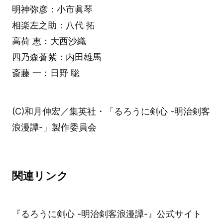
明神弥彦：小市眞琴
相楽左之助：八代 拓
高荷 恵：大西沙織
四乃森蒼紫：内田雄馬
斎藤 一：日野 聡
(C)和月伸宏／集英社・「るろうに剣心 -明治剣客
浪漫譚-」製作委員会
関連リンク
『るろうに剣心 -明治剣客浪漫譚-』公式サイト