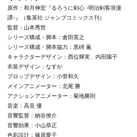
原作：和月伸宏『るろうに剣心 -明治剣客浪漫
譚-』（集英社 ジャンプコミックス刊）
監督：山本秀世
シリーズ構成・脚本：倉田英之
シリーズ構成・脚本協力：黒碕 薫
キャラクターデザイン：西位輝実、内田陽子
衣装デザイン：なすか
プロップデザイン：小菅和久
メインアニメーター：北尾 勝
アクションアニメーター：菊地勝則
音楽：高見 優
音響監督：納谷僚介
音響効果：小山恭正
色彩設計：篠原愛子