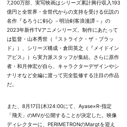
7,200万部、実写映画はシリーズ累計興行収入193
億円と全世界・全世代からの支持を受ける伝説の
名作『るろうに剣心 －明治剣客浪漫譚－』の
2023年新作TVアニメシリーズ。制作にあたって
は監督・山本秀世（『ストライク・ザ・ブラッ
ド』）、シリーズ構成・倉田英之（『メイドイン
アビス』）ら実力派スタッフが集結。さらに原作
者・和月伸宏が自ら、キャラクターデザインやシ
ナリオなど全編に渡って完全監修する注目の作品
だ。
また、8月17日(木)24:00にて、Ayase×R-指定
「飛天」のMVが公開することが決定した。映像
ディレクターに、PERIMETRONのMargtを迎え