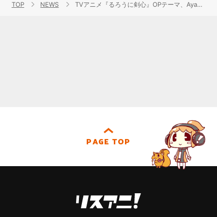
TOP
NEWS
TVアニメ『るろうに剣心』OPテーマ、Ayase✕R-指定「飛天」CDリリース決定！
PAGE TOP