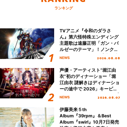
ランキング
TVアニメ『令和のダラさ
ん』第六怪特殊エンディング
主題歌は遠藤正明「ガン・バ
ルゼーのテーマ」！ノンクレ
ジットエンディング映像も公
2026.08.08
NEWS
開！
声優・アーティスト“堀江由
衣”初のディナーショー「堀
江由衣 謎解きはディナーショ
ーの途中で 2026」キービジ
ュアル＆グッズラインナップ
2026.08.07
NEWS
が公開！
伊藤美来５th
Album『39rpm』＆Best
Album『swirl』10月7日発売