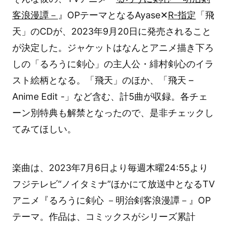
客浪漫譚－
』OPテーマとなるAyase✕
R-指定
「飛
天」のCDが、2023年9月20日に発売されること
が決定した。ジャケットはなんとアニメ描き下ろ
しの「るろうに剣心」の主人公・緋村剣心のイラ
スト絵柄となる。「飛天」のほか、「飛天 –
Anime Edit -」など含む、計5曲が収録。各チェ
ーン別特典も解禁となったので、是非チェックし
てみてほしい。
楽曲は、2023年7月6日より毎週木曜24:55より
フジテレビ“ノイタミナ”ほかにて放送中となるTV
アニメ『るろうに剣心 －明治剣客浪漫譚－』OP
テーマ。作品は、コミックスがシリーズ累計