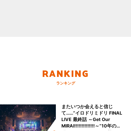
RANKING
ランキング
またいつか会えると信じ
て……“イロドリミドリ FINAL
LIVE 最終話 ～Get Our
MIRAI!!!!!!!!!!!!!!～”10年の活