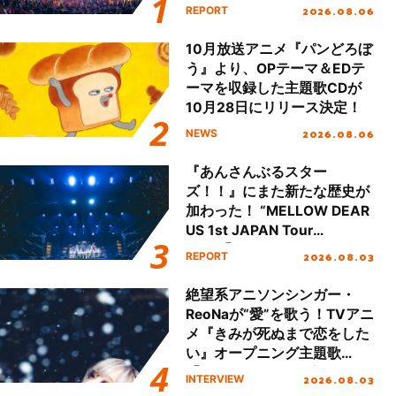
動を経てファイナルを迎える
2026.08.06
REPORT
本公演をレポート
10月放送アニメ『パンどろぼ
う』より、OPテーマ＆EDテ
ーマを収録した主題歌CDが
10月28日にリリース決定！
2026.08.06
NEWS
『あんさんぶるスター
ズ！！』にまた新たな歴史が
加わった！ “MELLOW DEAR
US 1st JAPAN Tour
Final「NICE to meet YOU
2026.08.03
REPORT
!!」Dear 横浜BUNTAI”をレポ
ート!!
絶望系アニソンシンガー・
ReoNaが“愛”を歌う！TVアニ
メ『きみが死ぬまで恋をした
い』オープニング主題歌
「Amore」インタビュー
2026.08.03
INTERVIEW