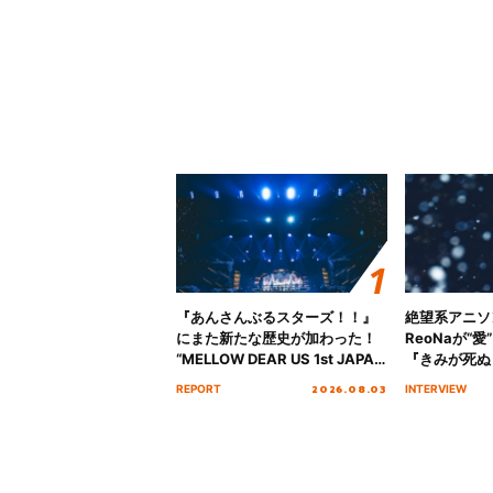
『あんさんぶるスターズ！！』
絶望系アニソ
にまた新たな歴史が加わった！
ReoNaが“
“MELLOW DEAR US 1st JAPAN
『きみが死ぬ
Tour Final「NICE to meet YOU
オープニング
2026.08.03
REPORT
INTERVIEW
!!」Dear 横浜BUNTAI”をレポー
インタビュー
ト!!