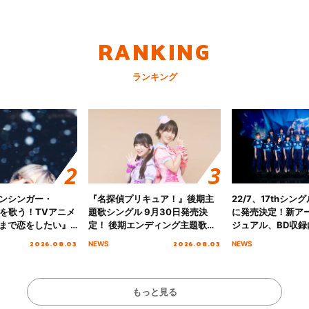
RANKING
ランキング
ンシンガー・
『名探偵プリキュア！』後期主
22/7、17thシン
愛”を歌う！TVアニメ
題歌シングル 9月30日発売決
に発売決定！新ア
まで恋をしたい』
定！ 後期エンディング主題歌
ジュアル、BD収録
主題歌「Amore」
「いつかわかる☆きっとあえ
入者特典も解禁！
2026.08.03
2026.08.03
NEWS
NEWS
る」TVサイズ先行配信開始！
もっと見る