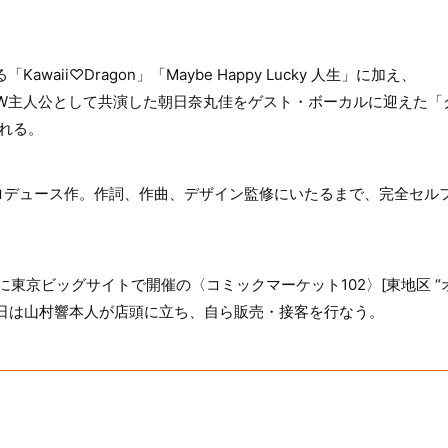
waii♡Dragon」「Maybe Happy Lucky 人生」に加え、
でW主人公として共演した朝日奈丸佳をゲスト・ボーカルに迎えた「
れる。
ロデュース作。作詞、作曲、デザイン監修にいたるまで、完全セル
日に東京ビッグサイトで開催の〈コミックマーケット102〉[東地区 “オ”
当日は山村響本人が店頭に立ち、自ら販売・接客を行なう。