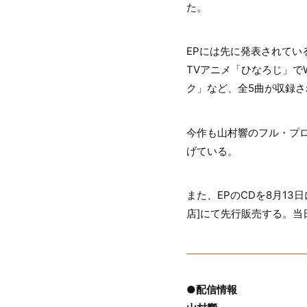
た。
EPには先に発表されている「Ka
TVアニメ「ひなろじ」
ク」など、全5曲が収録さ
今作も山村響のフル・プ
げている。
また、EPのCDを8月13
店]にて先行販売する。
●配信情報