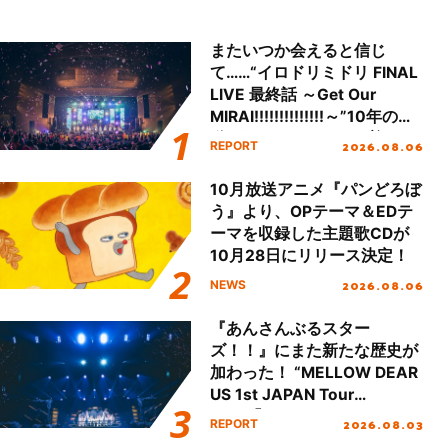
またいつか会えると信じ
て……“イロドリミドリ FINAL
LIVE 最終話 ～Get Our
MIRAI!!!!!!!!!!!!!!～”10年の活
動を経てファイナルを迎える
2026.08.06
REPORT
本公演をレポート
10月放送アニメ『パンどろぼ
う』より、OPテーマ＆EDテ
ーマを収録した主題歌CDが
10月28日にリリース決定！
2026.08.06
NEWS
『あんさんぶるスター
ズ！！』にまた新たな歴史が
加わった！ “MELLOW DEAR
US 1st JAPAN Tour
Final「NICE to meet YOU
2026.08.03
REPORT
!!」Dear 横浜BUNTAI”をレポ