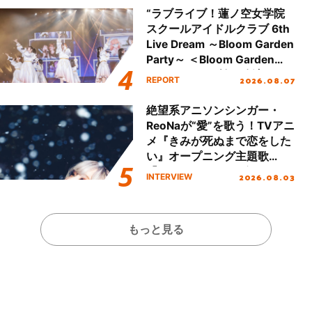
ート!!
“ラブライブ！蓮ノ空女学院
スクールアイドルクラブ 6th
Live Dream ～Bloom Garden
Party～ ＜Bloom Garden
Party Stage／埼玉公演＞”
2026.08.07
REPORT
Day.1レポート！
絶望系アニソンシンガー・
ReoNaが“愛”を歌う！TVアニ
メ『きみが死ぬまで恋をした
い』オープニング主題歌
「Amore」インタビュー
2026.08.03
INTERVIEW
もっと見る