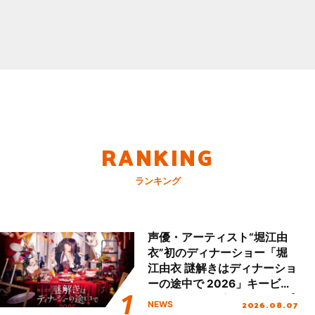
RANKING
ランキング
声優・アーティスト“堀江由
衣”初のディナーショー「堀
江由衣 謎解きはディナーショ
ーの途中で 2026」キービジ
ュアル＆グッズラインナップ
2026.08.07
NEWS
が公開！