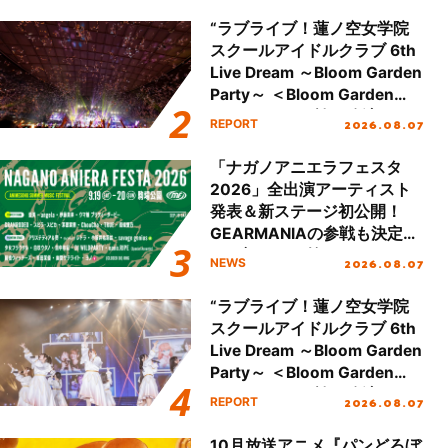
“ラブライブ！蓮ノ空女学院
スクールアイドルクラブ 6th
Live Dream ～Bloom Garden
Party～ ＜Bloom Garden
Party Stage／埼玉公演＞”
2026.08.07
REPORT
Day.2レポート！
「ナガノアニエラフェスタ
2026」全出演アーティスト
発表＆新ステージ初公開！
GEARMANIAの参戦も決定
し、初となる第3ステージの
2026.08.07
NEWS
全貌が明らかに！
“ラブライブ！蓮ノ空女学院
スクールアイドルクラブ 6th
Live Dream ～Bloom Garden
Party～ ＜Bloom Garden
Party Stage／埼玉公演＞”
2026.08.07
REPORT
Day.1レポート！
10月放送アニメ『パンどろぼ