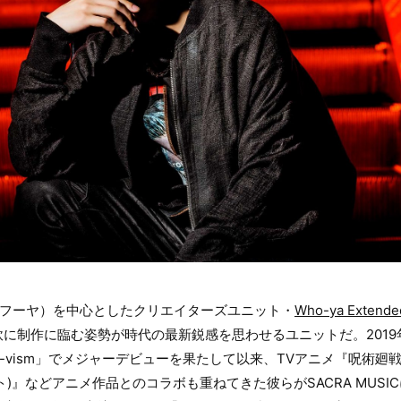
a（フーヤ）を中心としたクリエイターズユニット・
Who-ya Extende
に制作に臨む姿勢が時代の最新鋭感を思わせるユニットだ。2019年
「Q-vism」でメジャーデビューを果たして以来、TVアニメ『呪術廻
ホワイト)』などアニメ作品とのコラボも重ねてきた彼らがSACRA MUS