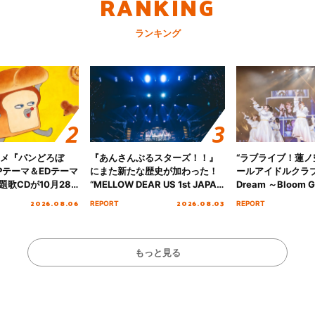
RANKING
ランキング
ニメ『パンどろぼ
『あんさんぶるスターズ！！』
“ラブライブ！蓮
Pテーマ＆EDテーマ
にまた新たな歴史が加わった！
ールアイドルクラブ 6
歌CDが10月28
“MELLOW DEAR US 1st JAPAN
Dream ～Bloom Ga
決定！
Tour Final「NICE to meet YOU
～ ＜Bloom Garde
2026.08.06
2026.08.03
REPORT
REPORT
!!」Dear 横浜BUNTAI”をレポー
Stage／埼玉公演＞”
ト!!
ート！
もっと見る