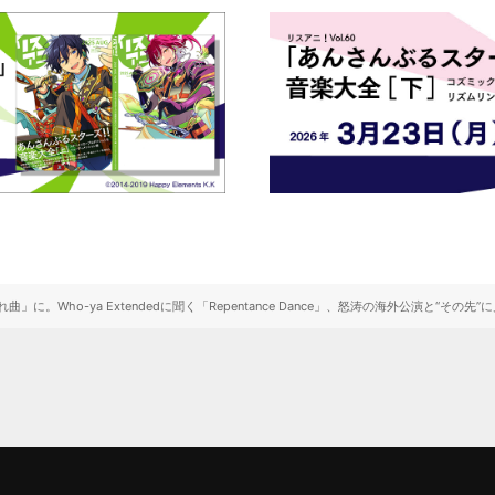
に。Who-ya Extendedに聞く「Repentance Dance」、怒涛の海外公演と“その