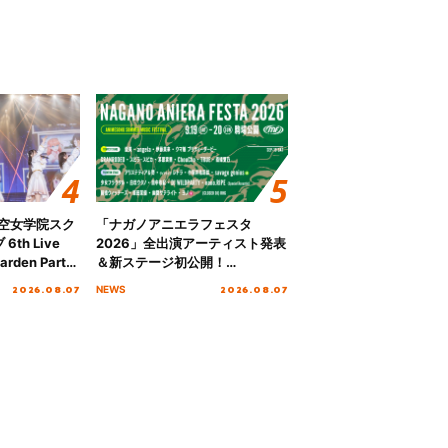
ノ空女学院スク
「ナガノアニエラフェスタ
th Live
2026」全出演アーティスト発表
rden Party
＆新ステージ初公開！
n Party
GEARMANIAの参戦も決定し、
2026.08.07
2026.08.07
NEWS
 Day.1レポ
初となる第3ステージの全貌が明
らかに！