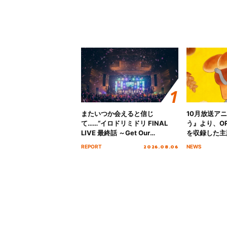
またいつか会えると信じ
10月放送ア
て……“イロドリミドリ FINAL
う』より、O
LIVE 最終話 ～Get Our
を収録した主題
MIRAI!!!!!!!!!!!!!!～”10年の活動
日にリリース
2026.08.06
REPORT
NEWS
を経てファイナルを迎える本公
演をレポート