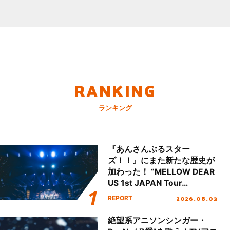
RANKING
ランキング
『あんさんぶるスター
ズ！！』にまた新たな歴史が
加わった！ “MELLOW DEAR
US 1st JAPAN Tour
Final「NICE to meet YOU
2026.08.03
REPORT
!!」Dear 横浜BUNTAI”をレポ
ート!!
絶望系アニソンシンガー・