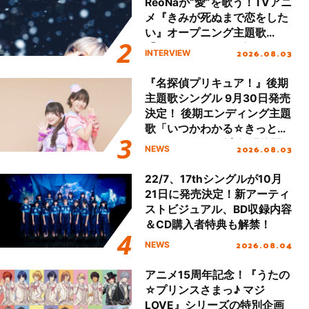
ReoNaが“愛”を歌う！TVアニ
メ『きみが死ぬまで恋をした
い』オープニング主題歌
「Amore」インタビュー
2026.08.03
INTERVIEW
『名探偵プリキュア！』後期
主題歌シングル 9月30日発売
決定！ 後期エンディング主題
歌「いつかわかる☆きっとあ
える」TVサイズ先行配信開
2026.08.03
NEWS
始！
22/7、17thシングルが10月
21日に発売決定！新アーティ
ストビジュアル、BD収録内容
＆CD購入者特典も解禁！
2026.08.04
NEWS
アニメ15周年記念！『うたの
☆プリンスさまっ♪ マジ
LOVE』シリーズの特別企画