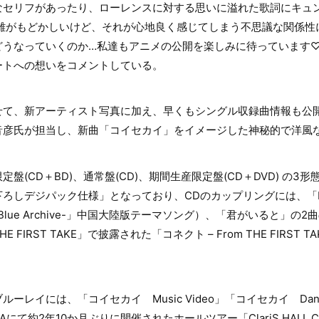
なセリフがあったり、ローレンスに対する思いに溢れた歌詞にキュ
距離がもどかしいけど、それが心地良く感じてしまう不思議な関係性
どうなっていくのか…私達もアニメの公開を楽しみに待っています♡
ートへの想いをコメントしている。
せて、新アーティスト写真に加え、早くもシングル収録曲情報も公
音彦氏が担当し、新曲「コイセカイ」をイメージした神秘的で洋風
盤(CD＋BD)、通常盤(CD)、期間生産限定盤(CD＋DVD) の3
ろしデジパック仕様」となっており、CDのカップリングには、「Blue
lue Archive-」中国大陸版テーマソング）、「君がいると」の
FIRST TAKE」で披露された「コネクト – From THE FIRST
レイには、「コイセカイ Music Video」「コイセカイ Danc
BUYAにて約2年10か月ぶりに開催されたホールツアー「ClariS HALL CONC