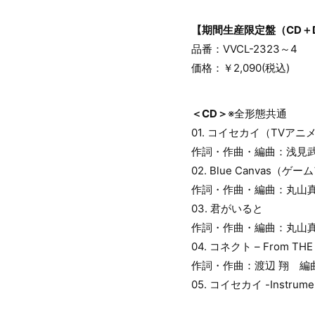
【期間生産限定盤（CD＋
品番：VVCL-2323～4
価格：￥2,090(税込)
＜CD＞
※全形態共通
01. コイセカイ（TV
作詞・作曲・編曲：浅見
02. Blue Canvas
作詞・作曲・編曲：丸山
03. 君がいると
作詞・作曲・編曲：丸山
04. コネクト – From THE 
作詞・作曲：渡辺 翔 編
05. コイセカイ -Instrumen