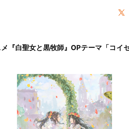
Vアニメ『白聖女と黒牧師』OPテーマ「コイ