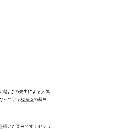
和武はざの先生による人気
になっている
ClariS
の新曲
心を描いた楽曲です！セシリ