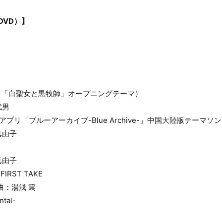
DVD）】
アニメ「白聖女と黒牧師」オープニングテーマ）
武男
（ゲームアプリ「ブルーアーカイブ-Blue Archive-」中国大陸版テーマソ
真由子
真由子
FIRST TAKE
曲：湯浅 篤
tal-