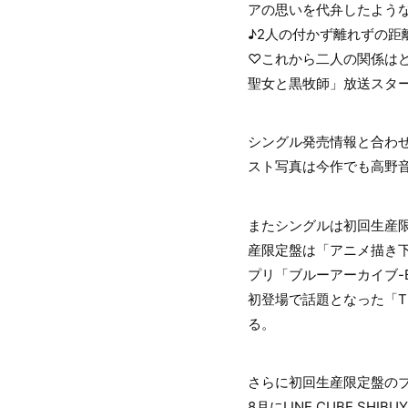
アの思いを代弁したよう
♪2人の付かず離れずの
♡これから二人の関係は
聖女と黒牧師」放送スタ
シングル発売情報と合わ
スト写真は今作でも高野
またシングルは初回生産限定
産限定盤は「アニメ描き下
プリ「ブルーアーカイブ-B
初登場で話題となった「THE 
る。
さらに初回生産限定盤のブルー
8月にLINE CUBE SHI