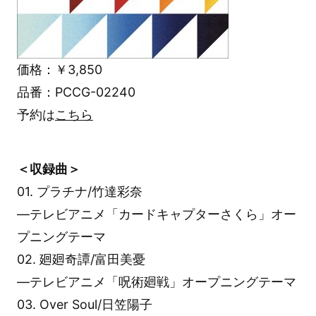
価格：￥3,850
品番：PCCG-02240
予約は
こちら
＜収録曲＞
01. プラチナ/竹達彩奈
―テレビアニメ「カードキャプターさくら」オー
プニングテーマ
02. 廻廻奇譚/富田美憂
―テレビアニメ「呪術廻戦」オープニングテーマ
03. Over Soul/日笠陽子