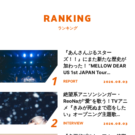
RANKING
ランキング
『あんさんぶるスター
ズ！！』にまた新たな歴史が
加わった！ “MELLOW DEAR
US 1st JAPAN Tour
Final「NICE to meet YOU
2026.08.03
REPORT
!!」Dear 横浜BUNTAI”をレポ
ート!!
絶望系アニソンシンガー・
ReoNaが“愛”を歌う！TVアニ
メ『きみが死ぬまで恋をした
い』オープニング主題歌
「Amore」インタビュー
2026.08.03
INTERVIEW