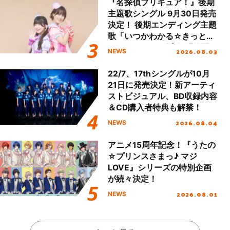
『名探偵プリキュア！』後期
主題歌シングル 9月30日発売
決定！ 後期エンディング主題
歌「いつかわかる☆きっとあ
える」TVサイズ先行配信開
2026.08.03
NEWS
始！
22/7、17thシングルが10月
21日に発売決定！新アーティ
ストビジュアル、BD収録内容
＆CD購入者特典も解禁！
2026.08.04
NEWS
アニメ15周年記念！『うたの
☆プリンスさまっ♪ マジ
LOVE』シリーズの特別企画
が続々決定！
2026.08.01
NEWS