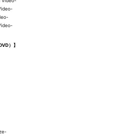
Video-
ideo-
eo-
ideo-
DVD）】
ze-