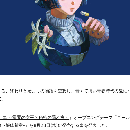
よる、終わりと始まりの物語を空想し、青くて痛い青春時代の繊細
ア
。
リエ ～常闇の女王と秘密の隠れ家～
』オープニングテーマ「ゴール
 -解体新章-」を8月23日(水)に発売する事を発表した。