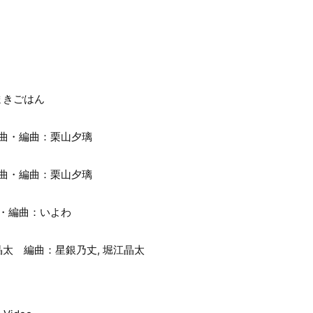
まきごはん
作曲・編曲：栗山夕璃
作曲・編曲：栗山夕璃
曲・編曲：いよわ
太 編曲：星銀乃丈, 堀江晶太