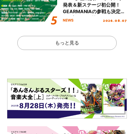
発表＆新ステージ初公開！
GEARMANIAの参戦も決定
し、初となる第3ステージの
2026.08.07
NEWS
全貌が明らかに！
もっと見る