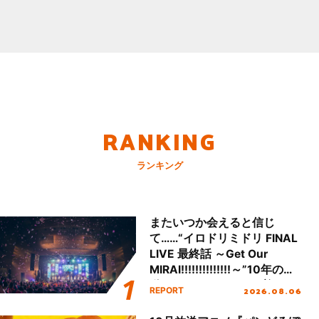
RANKING
ランキング
またいつか会えると信じ
て……“イロドリミドリ FINAL
LIVE 最終話 ～Get Our
MIRAI!!!!!!!!!!!!!!～”10年の活
動を経てファイナルを迎える
2026.08.06
REPORT
本公演をレポート