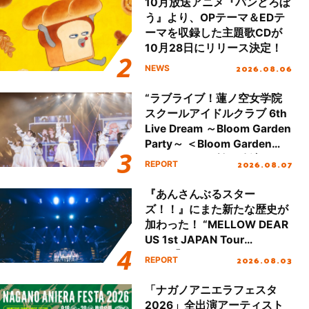
10月放送アニメ『パンどろぼ
う』より、OPテーマ＆EDテ
ーマを収録した主題歌CDが
10月28日にリリース決定！
2026.08.06
NEWS
“ラブライブ！蓮ノ空女学院
スクールアイドルクラブ 6th
Live Dream ～Bloom Garden
Party～ ＜Bloom Garden
Party Stage／埼玉公演＞”
2026.08.07
REPORT
Day.1レポート！
『あんさんぶるスター
ズ！！』にまた新たな歴史が
加わった！ “MELLOW DEAR
US 1st JAPAN Tour
Final「NICE to meet YOU
2026.08.03
REPORT
!!」Dear 横浜BUNTAI”をレポ
ート!!
「ナガノアニエラフェスタ
2026」全出演アーティスト